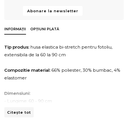
Abonare la newsletter
INFORMAȚII
OPȚIUNI PLATĂ
Tip produs:
husa elastica bi-stretch pentru fotoliu,
extensibila de la 60 la 90 cm
Compozitie material:
66% poliester, 30% bumbac, 4%
elastomer
Dimensiuni:
- Lungime: 60 - 90 cm
- Adancime: 60 - 80 cm
Citește tot
- Inaltime: 90 -100 cm