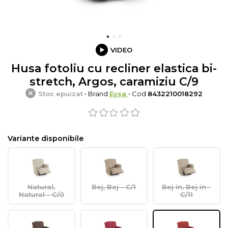
VIDEO
Husa fotoliu cu recliner elastica bi-
stretch, Argos, caramiziu C/9
Stoc epuizat
• Brand
Eysa
• Cod
8432210018292
Variante disponibile
Natural,
Bej, Bej - C/1
Bej in, Bej in -
Natural - C/0
C/11