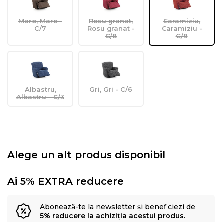
Maro, Maro -
Rosu granat,
Caramiziu,
C/7
Rosu granat -
Caramiziu -
C/8
C/9
Albastru,
Gri, Gri - C/6
Albastru - C/3
Alege un alt produs disponibil
Ai 5% EXTRA reducere
Abonează-te la newsletter și beneficiezi de
5% reducere la achiziția acestui produs
.