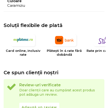
Culoare
Caramiziu
- Culorile prezentate pot avea unele variatii in
comparatie cu realitatea, datorita limitarilor procesului
de imprimare.
Soluții flexibile de plată
EYSA
este un brand spaniol de referinta in domeniul
tesaturilor decorative, tapiteriilor si huselor pentru
mobilier. Creativitatea, designul, inovatia si calitatea
Card online, inclusiv
Plătești în 4 rate fără
Rate prin ca
sunt valorile care determina stilul si traiectoria Eysa inca
rate
dobândă
de la infiintarea sa.
Ce spun clienții noștri
Review-uri verificate
Doar clienții care au cumpărat acest produs
pot adăuga un review.
Adaugă un review