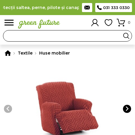
cții saltea, perne, pilote și canapele
(
detalii
)
Producător rom
031 333 0330
0
Textile
Huse mobilier