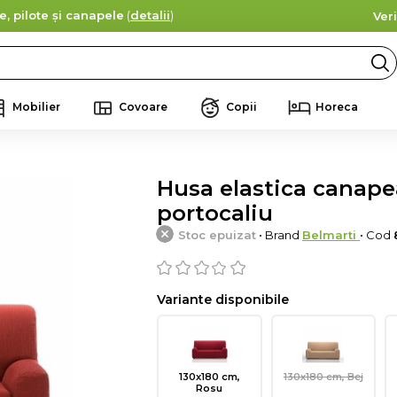
e, pilote și canapele
(
detalii
)
Ver
Mobilier
Covoare
Copii
Horeca
Husa elastica canapea,
portocaliu
Stoc epuizat
• Brand
Belmarti
• Cod
Variante disponibile
130x180 cm,
130x180 cm, Bej
Rosu