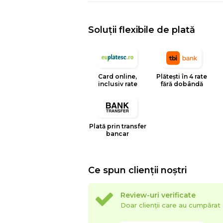
Soluții flexibile de plată
Card online,
Plătești în 4 rate
inclusiv rate
fără dobândă
Plată prin transfer
bancar
Ce spun clienții noștri
Review-uri verificate
Doar clienții care au cumpăra