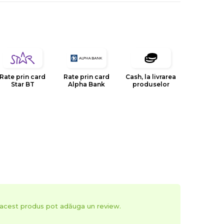
Rate prin card
Rate prin card
Cash, la livrarea
Star BT
Alpha Bank
produselor
t acest produs pot adăuga un review.