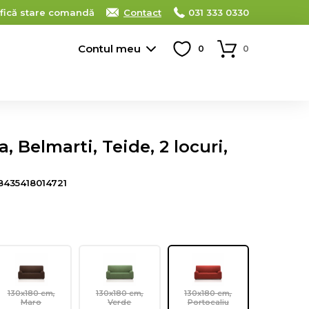
ifică stare comandă
Contact
031 333 0330
Contul meu
0
0
 Belmarti, Teide, 2 locuri,
8435418014721
130x180 cm,
130x180 cm,
130x180 cm,
Maro
Verde
Portocaliu