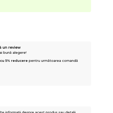
ă un review
mai bună alegere!
 cu 5% reducere
pentru următoarea comandă
lte informații despre acest produs sau detalii