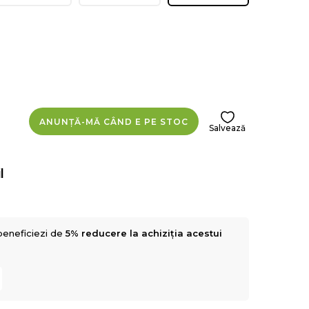
ANUNȚĂ-MĂ CÂND E PE STOC
Salvează
l
beneficiezi de
5% reducere la achiziția acestui