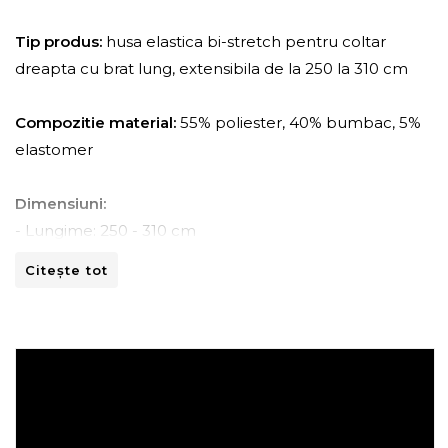
Tip produs:
husa elastica bi-stretch pentru coltar
dreapta cu brat lung, extensibila de la 250 la 310 cm
Compozitie material:
55% poliester, 40% bumbac, 5%
elastomer
Dimensiuni:
- Lungime: 250 - 310 cm
- Adancime: 150 - 170 cm
Citește tot
- Inaltime: 80 -110 cm
Instructiuni de spalare:
- A se curata la masina de spalat la 30ºC.
- A nu se curata chimic.
- A nu se calca.
- A nu se usca prin centrifugare.