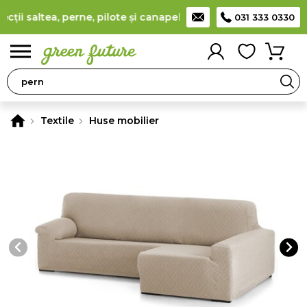
ii saltea, perne, pilote și canapele
(
detalii
)
Producător român
031 333 0330
0
Textile
Huse mobilier