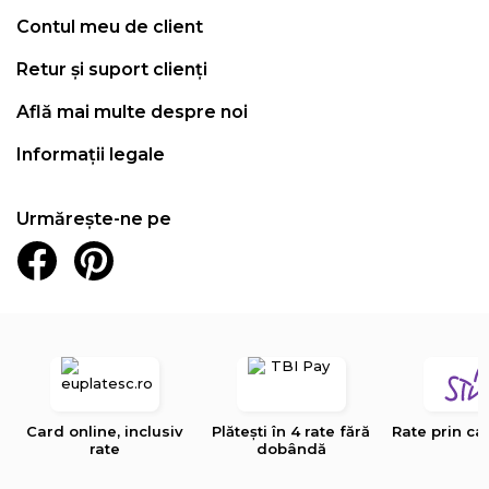
Contul meu de client
Retur și suport clienți
Află mai multe despre noi
Informații legale
Urmărește-ne pe
Card online, inclusiv
Plătești în 4 rate fără
Rate prin ca
rate
dobândă