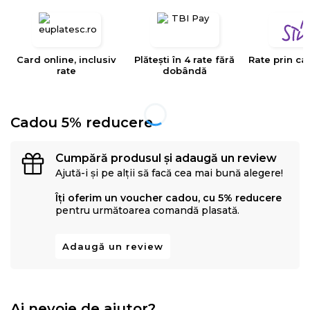
EYSA
este un brand spaniol de referinta in domeniul
tesaturilor decorative, tapiteriilor si huselor pentru
mobilier. Creativitatea, designul, inovatia si calitatea
Card online, inclusiv
Plătești în 4 rate fără
Rate prin ca
sunt valorile care determina stilul si traiectoria Eysa inca
rate
dobândă
de la infiintarea sa.
Cadou 5% reducere
Cumpără produsul și adaugă un review
Ajută-i și pe alții să facă cea mai bună alegere!
Îți oferim un voucher cadou, cu 5% reducere
pentru următoarea comandă plasată.
Adaugă un review
Ai nevoie de ajutor?