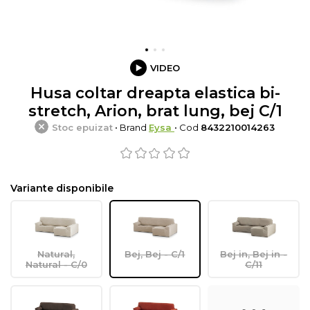
VIDEO
Husa coltar dreapta elastica bi-
stretch, Arion, brat lung, bej C/1
Stoc epuizat
• Brand
Eysa
• Cod
8432210014263
Variante disponibile
Natural,
Bej, Bej - C/1
Bej in, Bej in -
Natural - C/0
C/11