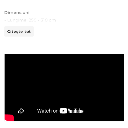
Dimensiuni:
- Lungime: 250 - 310 cm
- Adancime: 70 - 110 cm
Citește tot
- Inaltime: 80 -110 cm
Instructiuni de spalare:
- A se curata la masina de spalat la 30ºC.
- A nu se curata chimic.
- A nu se calca.
- A nu se usca prin centrifugare.
Recomandari de folosire:
- Nu expuneti articolul la caldura directa sau la razele
solare.
- Evitati contactul direct cu benzi de fixare automata