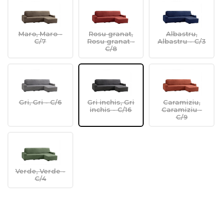
Maro, Maro -
Rosu granat,
Albastru,
C/7
Rosu granat -
Albastru - C/3
C/8
Gri, Gri - C/6
Gri inchis, Gri
Caramiziu,
inchis - C/16
Caramiziu -
C/9
Verde, Verde -
C/4