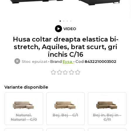
VIDEO
Husa coltar dreapta elastica bi-
stretch, Aquiles, brat scurt, gri
inchis C/16
Stoc epuizat
• Brand
Eysa
• Cod
8432210003502
Variante disponibile
Natural,
Bej, Bej - C/1
Bej in, Bej in -
Natural - C/0
C/11