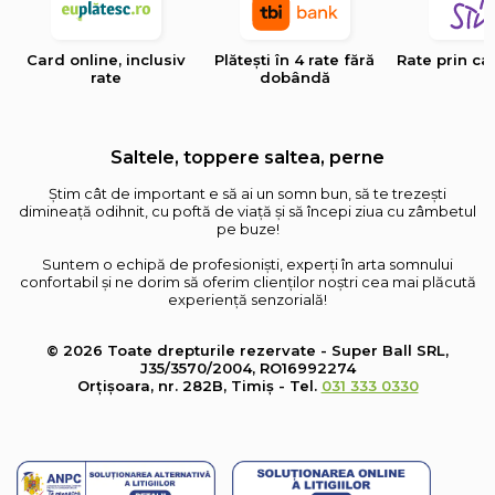
Card online, inclusiv
Plătești în 4 rate fără
Rate prin ca
rate
dobândă
Saltele, toppere saltea, perne
Știm cât de important e să ai un somn bun, să te trezești
dimineață odihnit, cu poftă de viață și să începi ziua cu zâmbetul
pe buze!
Suntem o echipă de profesioniști, experți în arta somnului
confortabil și ne dorim să oferim clienților noștri cea mai plăcută
experiență senzorială!
© 2026 Toate drepturile rezervate - Super Ball SRL,
J35/3570/2004, RO16992274
Orțișoara, nr. 282B, Timiș - Tel.
031 333 0330