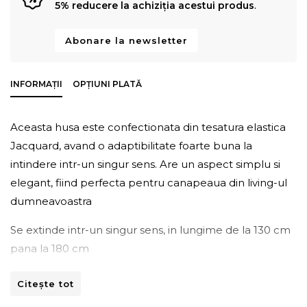
5% reducere la achiziția acestui produs
.
Abonare la newsletter
INFORMAȚII
OPȚIUNI PLATĂ
Aceasta husa este confectionata din tesatura elastica
Jacquard, avand o adaptibilitate foarte buna la
intindere intr-un singur sens. Are un aspect simplu si
elegant, fiind perfecta pentru canapeaua din living-ul
dumneavoastra
Se extinde intr-un singur sens, in lungime de la 130 cm
pana la 180 cm
Instructiuni de spalare
Citește tot
La masina de spălat la 30°C.