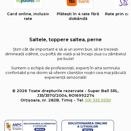
Card online, inclusiv
Plătești în 4 rate fără
Rate prin ca
rate
dobândă
Saltele, toppere saltea, perne
Știm cât de important e să ai un somn bun, să te trezești
dimineață odihnit, cu poftă de viață și să începi ziua cu zâmbetul
pe buze!
Suntem o echipă de profesioniști, experți în arta somnului
confortabil și ne dorim să oferim clienților noștri cea mai plăcută
experiență senzorială!
© 2026 Toate drepturile rezervate - Super Ball SRL,
J35/3570/2004, RO16992274
Orțișoara, nr. 282B, Timiș - Tel.
031 333 0330