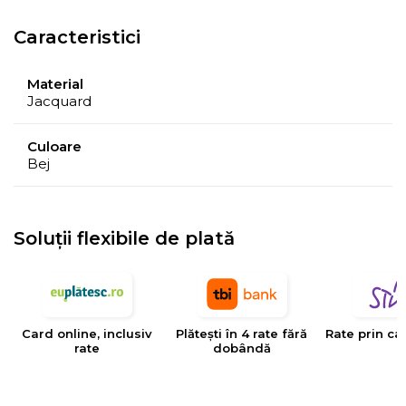
Caracteristici
Material
Jacquard
Culoare
Bej
Soluții flexibile de plată
Card online, inclusiv
Plătești în 4 rate fără
Rate prin ca
rate
dobândă