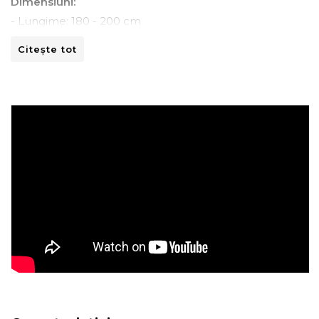
Dimensiuni:
- Lungime: 180 - 200 cm
- Latime: 118 - 140 cm
Citește tot
Instructiuni de spalare:
- A se curata la masina de spalat la 30ºC.
- A nu se curata chimic.
- A nu se calca.
- A nu se usca prin centrifugare.
Recomandari de folosire:
- Nu expuneti articolul la caldura directa sau la razele
solare.
- Evitati contactul direct cu benzi de fixare automata
sau alte elemente ascutite.
- Spalati culorile intunecate separat si inainte de a fi
utilizate.