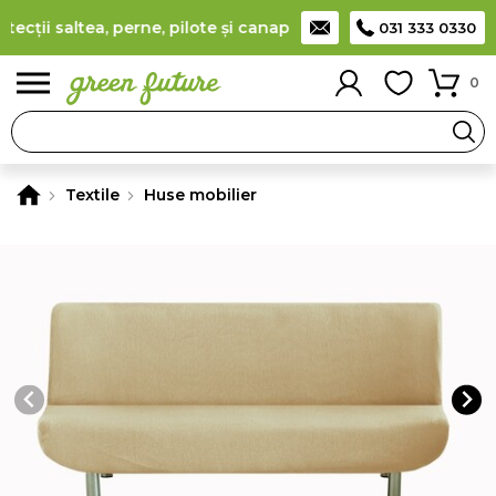
ții saltea, perne, pilote și canapele
(
detalii
)
Producător româ
031 333 0330
0
Textile
Huse mobilier