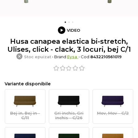
VIDEO
Husa canapea elastica bi-stretch,
Ulises, click - clack, 3 locuri, bej C/1
Stoc epuizat
• Brand
Eysa
• Cod
8432210561019
Variante disponibile
Bej in, Bej in -
Gri inchis, Gri
Mov, Mov - C/2
C/11
inchis - C/26