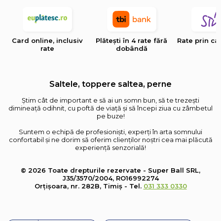
Card online, inclusiv
Plătești în 4 rate fără
Rate prin ca
rate
dobândă
Saltele, toppere saltea, perne
Știm cât de important e să ai un somn bun, să te trezești
dimineață odihnit, cu poftă de viață și să începi ziua cu zâmbetul
pe buze!
Suntem o echipă de profesioniști, experți în arta somnului
confortabil și ne dorim să oferim clienților noștri cea mai plăcută
experiență senzorială!
© 2026 Toate drepturile rezervate - Super Ball SRL,
J35/3570/2004, RO16992274
Orțișoara, nr. 282B, Timiș - Tel.
031 333 0330