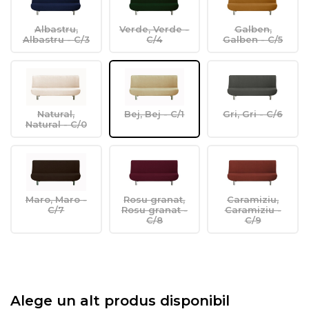
Albastru,
Verde, Verde -
Galben,
Albastru - C/3
C/4
Galben - C/5
Natural,
Bej, Bej - C/1
Gri, Gri - C/6
Natural - C/0
Maro, Maro -
Rosu granat,
Caramiziu,
C/7
Rosu granat -
Caramiziu -
C/8
C/9
Alege un alt produs disponibil