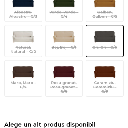
Albastru,
Verde, Verde -
Galben,
Albastru - C/3
C/4
Galben - C/5
Natural,
Bej, Bej - C/1
Gri, Gri - C/6
Natural - C/0
Maro, Maro -
Rosu granat,
Caramiziu,
C/7
Rosu granat -
Caramiziu -
C/8
C/9
Alege un alt produs disponibil