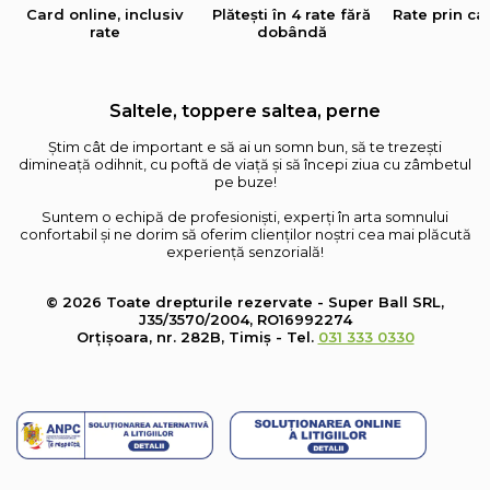
Card online, inclusiv
Plătești în 4 rate fără
Rate prin ca
rate
dobândă
Saltele, toppere saltea, perne
Știm cât de important e să ai un somn bun, să te trezești
dimineață odihnit, cu poftă de viață și să începi ziua cu zâmbetul
pe buze!
Suntem o echipă de profesioniști, experți în arta somnului
confortabil și ne dorim să oferim clienților noștri cea mai plăcută
experiență senzorială!
© 2026 Toate drepturile rezervate - Super Ball SRL,
J35/3570/2004, RO16992274
Orțișoara, nr. 282B, Timiș - Tel.
031 333 0330