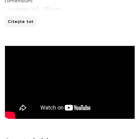
Dimensiuni:
- Lungime: 140 - 170 cm
- Adancime: 45 - 70 cm
Citește tot
- Inaltime: 80 -110 cm
Instructiuni de spalare:
- A se curata la masina de spalat la 30ºC.
- A nu se curata chimic.
- A nu se calca.
- A nu se usca prin centrifugare.
Recomandari de folosire:
- Nu expuneti articolul la caldura directa sau la razele
solare.
- Evitati contactul direct cu benzi de fixare automata
sau alte elemente ascutite.
- Spalati culorile intunecate separat si inainte de a fi