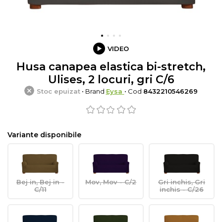
VIDEO
Husa canapea elastica bi-stretch,
Ulises, 2 locuri, gri C/6
Stoc epuizat
• Brand
Eysa
• Cod
8432210546269
Variante disponibile
Bej in, Bej in -
Mov, Mov - C/2
Gri inchis, Gri
C/11
inchis - C/26