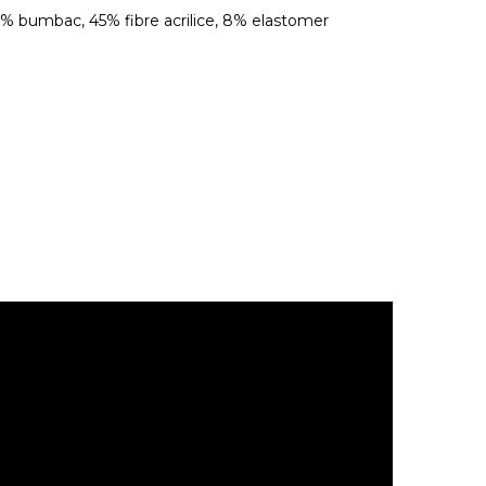
2% bumbac, 45% fibre acrilice, 8% elastomer
.
 sau la razele solare.
fixare automata sau alte elemente ascutite.
ainte de a fi utilizate.
asupra canapelelor tapitate in culori deschise. Husele