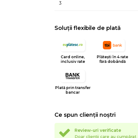
3
Soluții flexibile de plată
Card online,
Plătești în 4 rate
inclusiv rate
fără dobândă
Plată prin transfer
bancar
Ce spun clienții noștri
Review-uri verificate
Doar clienții care au cumpăra