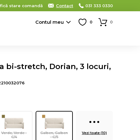
ifică stare comandă
Contact
031 333 0330
Contul meu
0
0
bi-stretch, Dorian, 3 locuri,
2210032076
Verde, Verde -
Galben, Galben
Vezi toate (10)
C/4
- C/5