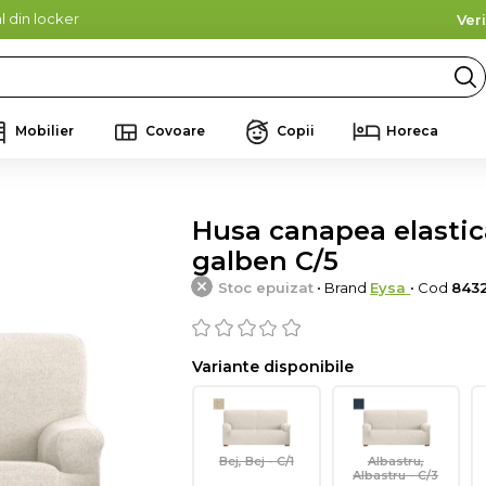
l din locker
Ver
Mobilier
Covoare
Copii
Horeca
Husa canapea elastica 
galben C/5
Stoc epuizat
• Brand
Eysa
• Cod
843
Variante disponibile
Bej, Bej - C/1
Albastru,
Albastru - C/3