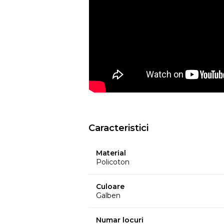
ar putea pierde din culoare din cauza c
temperatura, etc.
- Culorile prezentate pot avea unele vari
procesului de imprimare.
EYSA
este un brand spaniol de referinta 
huselor pentru mobilier. Creativitatea, d
determina stilul si traiectoria Eysa inca d
Caracteristici
Material
Policoton
Culoare
Galben
Numar locuri