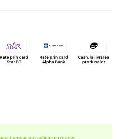
Rate prin card
Rate prin card
Cash, la livrarea
Star BT
Alpha Bank
produselor
t acest produs pot adăuga un review.