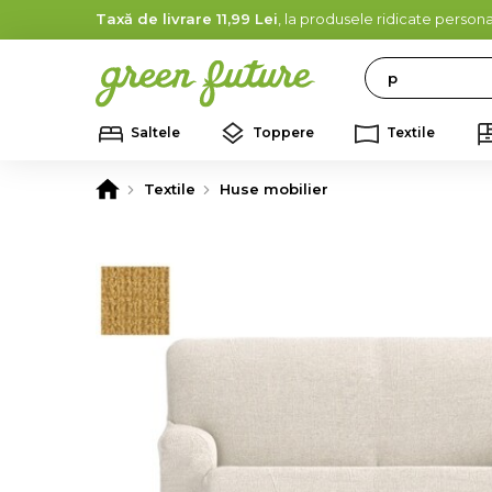
Taxă de livrare 11,99 Lei
, la produsele ridicate persona
Search
Saltele
Toppere
Textile
Textile
Huse mobilier