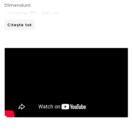
Dimensiuni:
- Lungime: 210 - 240 cm
- Adancime: 45 - 70 cm
Citește tot
- Inaltime: 80 -110 cm
Instructiuni de spalare:
- A se curata la masina de spalat la 30ºC.
- A nu se curata chimic.
- A nu se calca.
- A nu se usca prin centrifugare.
Recomandari de folosire:
- Nu expuneti articolul la caldura directa sau la razele
solare.
- Evitati contactul direct cu benzi de fixare automata
sau alte elemente ascutite.