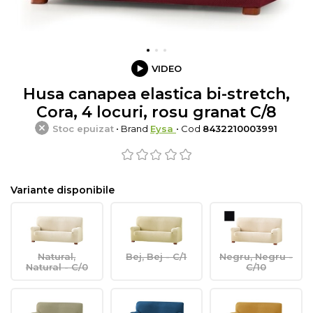
VIDEO
Husa canapea elastica bi-stretch,
Cora, 4 locuri, rosu granat C/8
Stoc epuizat
• Brand
Eysa
• Cod
8432210003991
Variante disponibile
Natural,
Bej, Bej - C/1
Negru, Negru -
Natural - C/0
C/10