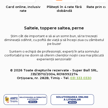
Card online, inclusiv
Plătești în 4 rate fără
Rate prin ca
rate
dobândă
Saltele, toppere saltea, perne
Știm cât de important e să ai un somn bun, să te trezești
dimineață odihnit, cu poftă de viață și să începi ziua cu zâmbetul
pe buze!
Suntem o echipă de profesioniști, experți în arta somnului
confortabil și ne dorim să oferim clienților noștri cea mai plăcută
experiență senzorială!
© 2026 Toate drepturile rezervate - Super Ball SRL,
J35/3570/2004, RO16992274
Orțișoara, nr. 282B, Timiș - Tel.
031 333 0330