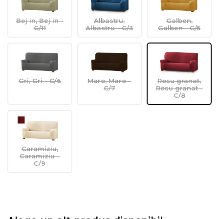
Bej in, Bej in -
Albastru,
Galben,
C/11
Albastru - C/3
Galben - C/5
Gri, Gri - C/6
Maro, Maro -
Rosu granat,
C/7
Rosu granat -
C/8
Caramiziu,
Caramiziu -
C/9