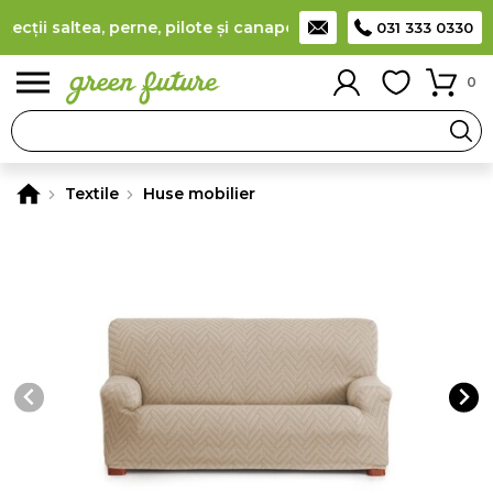
ții saltea, perne, pilote și canapele
(
detalii
)
Producător româ
031 333 0330
0
Textile
Huse mobilier