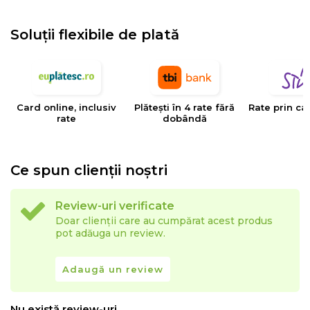
EYSA
este un brand spaniol de referinta in domeniul
tesaturilor decorative, tapiteriilor si huselor pentru
Soluții flexibile de plată
mobilier. Creativitatea, designul, inovatia si calitatea
sunt valorile care determina stilul si traiectoria Eysa inca
de la infiintarea sa.
Card online, inclusiv
Plătești în 4 rate fără
Rate prin ca
rate
dobândă
Ce spun clienții noștri
Review-uri verificate
Doar clienții care au cumpărat acest produs
pot adăuga un review.
Adaugă un review
Nu există review-uri.