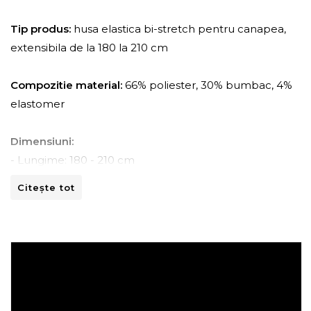
Tip produs:
husa elastica bi-stretch pentru canapea,
extensibila de la 180 la 210 cm
Compozitie material:
66% poliester, 30% bumbac, 4%
elastomer
Dimensiuni:
- Lungime: 180 - 210 cm
- Adancime: 45 - 70 cm
Citește tot
- Inaltime: 80 -110 cm
Instructiuni de spalare:
- A se curata la masina de spalat la 30ºC.
- A nu se curata chimic.
- A nu se calca.
- A nu se usca prin centrifugare.