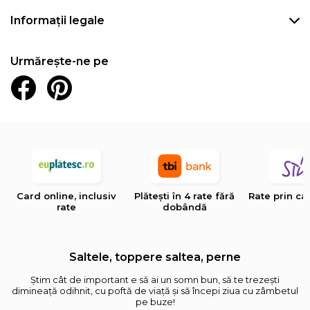
Informații legale
Urmărește-ne pe
Card online, inclusiv
Plătești în 4 rate fără
Rate prin ca
rate
dobândă
Saltele, toppere saltea, perne
Știm cât de important e să ai un somn bun, să te trezești
dimineață odihnit, cu poftă de viață și să începi ziua cu zâmbetul
pe buze!