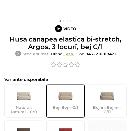
VIDEO
Husa canapea elastica bi-stretch,
Argos, 3 locuri, bej C/1
Stoc epuizat
• Brand
Eysa
• Cod
8432210018421
Variante disponibile
Natural,
Bej, Bej - C/1
Bej in, Bej in -
Natural - C/0
C/11