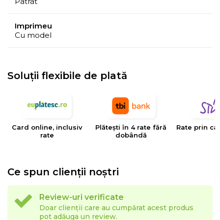
Patrat
Imprimeu
Cu model
Soluții flexibile de plată
Card online, inclusiv
Plătești în 4 rate fără
Rate prin ca
rate
dobândă
Ce spun clienții noștri
Review-uri verificate
Doar clienții care au cumpărat acest produs
pot adăuga un review.