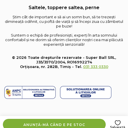
Saltele, toppere saltea, perne
Știm cât de important e să ai un somn bun, să te trezești
dimineață odihnit, cu poftă de viață și să începi ziua cu zâmbetul
pe buze!
Suntem o echipă de profesioniști, experți în arta somnului
confortabil și ne dorim să oferim clienților noștri cea mai plăcută
experiență senzorială!
© 2026 Toate drepturile rezervate - Super Ball SRL,
J35/3570/2004, RO16992274
Orțișoara, nr. 282B, Timiș - Tel.
031 333 0330
ANUNȚĂ-MĂ CÂND E PE STOC
Salvează