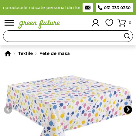
la produsele ridicate personal din locker
Taxă de livrare 11,99 L
031 333 0330
0
Textile
Fete de masa