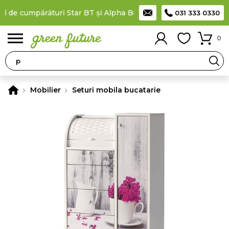
 de cumpărături Star BT și Alpha Bank
Plătești în rate
prin ca
031 333 0330
0
Mobilier
Seturi mobila bucatarie