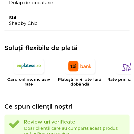
Dulap de bucatarie
Stil
Shabby Chic
Soluții flexibile de plată
Card online, inclusiv
Plătești în 4 rate fără
Rate prin ca
rate
dobândă
Ce spun clienții noștri
Review-uri verificate
Doar clienții care au cumpărat acest produs
pot adăuga un review.