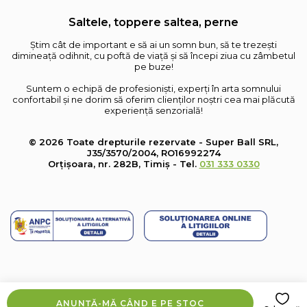
Saltele, toppere saltea, perne
Știm cât de important e să ai un somn bun, să te trezești
dimineață odihnit, cu poftă de viață și să începi ziua cu zâmbetul
pe buze!
Suntem o echipă de profesioniști, experți în arta somnului
confortabil și ne dorim să oferim clienților noștri cea mai plăcută
experiență senzorială!
© 2026 Toate drepturile rezervate - Super Ball SRL,
J35/3570/2004, RO16992274
Orțișoara, nr. 282B, Timiș - Tel.
031 333 0330
ANUNȚĂ-MĂ CÂND E PE STOC