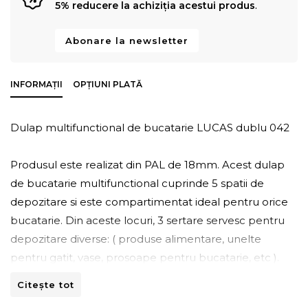
5% reducere la achiziția acestui produs
.
Abonare la newsletter
INFORMAȚII
OPȚIUNI PLATĂ
Dulap multifunctional de bucatarie LUCAS dublu 042
Produsul este realizat din PAL de 18mm. Acest dulap
de bucatarie multifunctional cuprinde 5 spatii de
depozitare si este compartimentat ideal pentru orice
bucatarie. Din aceste locuri, 3 sertare servesc pentru
depozitare diverse: ( produse alimentare, unelte
pentru gatit, vase, prosoape pentru bucatarie, etc ).
Asa, tu ai mereu totul la indemana. Un sertar este
Citește tot
destinat organizarii tacamurilor, lucru care este