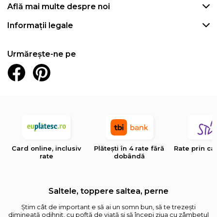
Află mai multe despre noi
Informații legale
Urmărește-ne pe
Card online, inclusiv
Plătești în 4 rate fără
Rate prin ca
rate
dobândă
Saltele, toppere saltea, perne
Știm cât de important e să ai un somn bun, să te trezești
dimineață odihnit, cu poftă de viață și să începi ziua cu zâmbetul