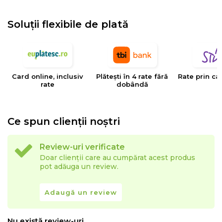
Soluții flexibile de plată
Card online, inclusiv
Plătești în 4 rate fără
Rate prin ca
rate
dobândă
Ce spun clienții noștri
Review-uri verificate
Doar clienții care au cumpărat acest produs
pot adăuga un review.
Adaugă un review
Nu există review-uri.