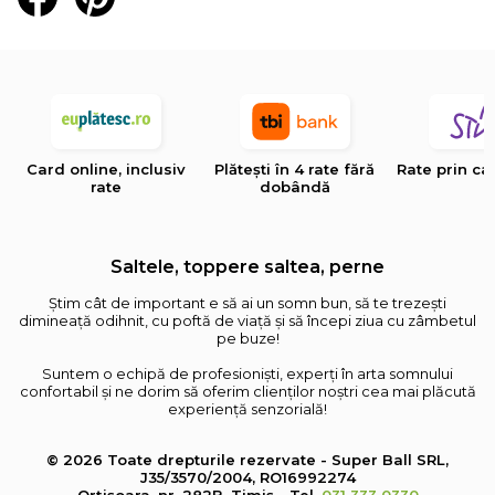
Card online, inclusiv
Plătești în 4 rate fără
Rate prin ca
rate
dobândă
Saltele, toppere saltea, perne
Știm cât de important e să ai un somn bun, să te trezești
dimineață odihnit, cu poftă de viață și să începi ziua cu zâmbetul
pe buze!
Suntem o echipă de profesioniști, experți în arta somnului
confortabil și ne dorim să oferim clienților noștri cea mai plăcută
experiență senzorială!
© 2026 Toate drepturile rezervate - Super Ball SRL,
J35/3570/2004, RO16992274
Orțișoara, nr. 282B, Timiș - Tel.
031 333 0330