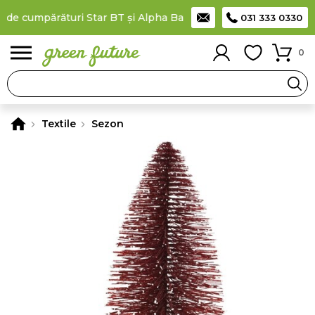
de cumpărături Star BT și Alpha Bank
Plătești în rate
prin car
031 333 0330
0
Textile
Sezon