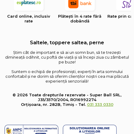
Card online, inclusiv
Plătești în 4 rate fără
Rate prin ca
rate
dobândă
Saltele, toppere saltea, perne
Știm cât de important e să ai un somn bun, să te trezești
dimineață odihnit, cu poftă de viață și să începi ziua cu zâmbetul
pe buze!
Suntem o echipă de profesioniști, experți în arta somnului
confortabil și ne dorim să oferim clienților noștri cea mai plăcută
experiență senzorială!
© 2026 Toate drepturile rezervate - Super Ball SRL,
J35/3570/2004, RO16992274
Orțișoara, nr. 282B, Timiș - Tel.
031 333 0330