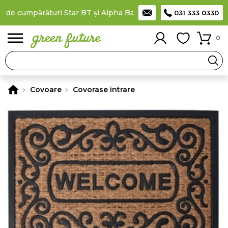
 de cumpărături Star BT și Alpha Bank
Plătești în rate
prin car
031 333 0330
0
Covoare
Covorase intrare