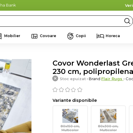
lpha Bank
Ver
Mobilier
Covoare
Copii
Horeca
Covor Wonderlast Grey
230 cm, polipropilena
Stoc epuizat
• Brand
Flair Rugs
• Co
Variante disponibile
80x150 cm,
80x300 cm,
Multicolor
Multicolor