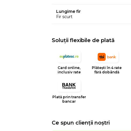
Lungime fir
Fir scurt
Soluții flexibile de plată
Card online,
Plătești în 4 rate
inclusiv rate
fără dobândă
Plată prin transfer
bancar
Ce spun clienții noștri