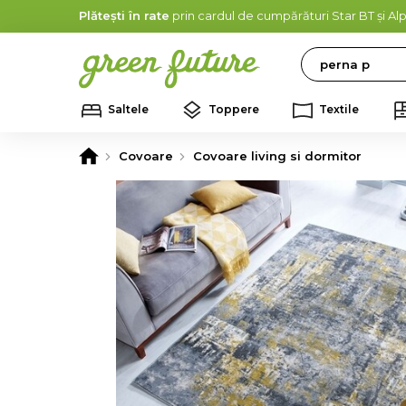
Plătești în rate
prin cardul de cumpărături Star BT și A
Search
Saltele
Toppere
Textile
Covoare
Covoare living si dormitor