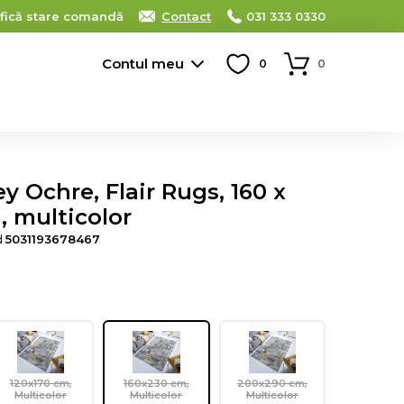
ifică stare comandă
Contact
031 333 0330
Contul meu
0
0
 Ochre, Flair Rugs, 160 x
, multicolor
d
5031193678467
120x170 cm,
160x230 cm,
200x290 cm,
Multicolor
Multicolor
Multicolor