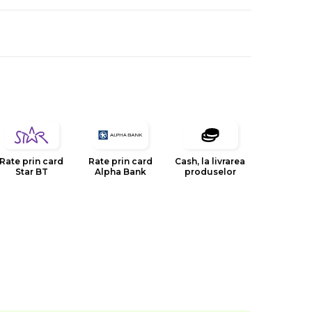
Rate prin card
Rate prin card
Cash, la livrarea
Star BT
Alpha Bank
produselor