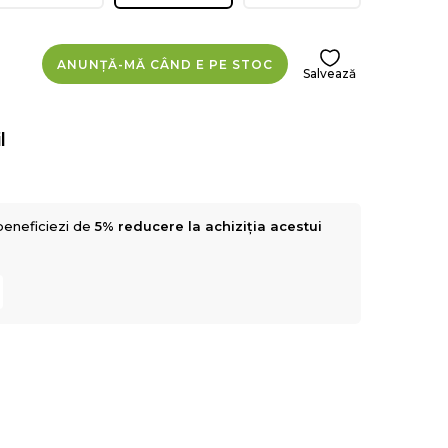
ANUNȚĂ-MĂ CÂND E PE STOC
Salvează
l
beneficiezi de
5% reducere la achiziția acestui