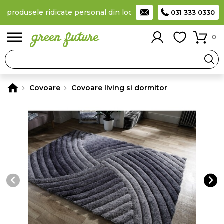
a produsele ridicate personal din locker
Taxă de livrare 11,99 L
031 333 0330
0
Covoare
Covoare living si dormitor