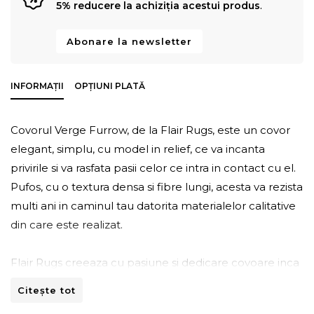
5% reducere la achiziția acestui produs
.
Abonare la newsletter
INFORMAȚII
OPȚIUNI PLATĂ
Covorul Verge Furrow, de la Flair Rugs, este un covor
elegant, simplu, cu model in relief, ce va incanta
privirile si va rasfata pasii celor ce intra in contact cu el.
Pufos, cu o textura densa si fibre lungi, acesta va rezista
multi ani in caminul tau datorita materialelor calitative
din care este realizat.
Flair Rugs creeaza cu pasiune si dedicare covoare inca
din anul 1984 si le livreaza in intreaga lume. Astfel, a
Citește tot
devenit unul din principalii furnizori de covoare la nivel