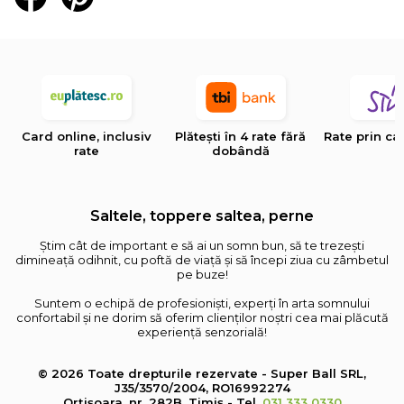
Card online, inclusiv
Plătești în 4 rate fără
Rate prin ca
rate
dobândă
Saltele, toppere saltea, perne
Știm cât de important e să ai un somn bun, să te trezești
dimineață odihnit, cu poftă de viață și să începi ziua cu zâmbetul
pe buze!
Suntem o echipă de profesioniști, experți în arta somnului
confortabil și ne dorim să oferim clienților noștri cea mai plăcută
experiență senzorială!
© 2026 Toate drepturile rezervate - Super Ball SRL,
J35/3570/2004, RO16992274
Orțișoara, nr. 282B, Timiș - Tel.
031 333 0330