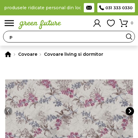
a produsele ridicate personal din locker
Taxă de livrare 11,99 Le
031 333 0330
0
Covoare
Covoare living si dormitor