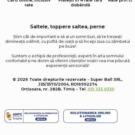
Card online, inclusiv
Plătești în 4 rate fără
Rate prin ca
rate
dobândă
Saltele, toppere saltea, perne
Știm cât de important e să ai un somn bun, să te trezești
dimineață odihnit, cu poftă de viață și să începi ziua cu zâmbetul
pe buze!
Suntem o echipă de profesioniști, experți în arta somnului
confortabil și ne dorim să oferim clienților noștri cea mai plăcută
experiență senzorială!
© 2026 Toate drepturile rezervate - Super Ball SRL,
J35/3570/2004, RO16992274
Orțișoara, nr. 282B, Timiș - Tel.
031 333 0330