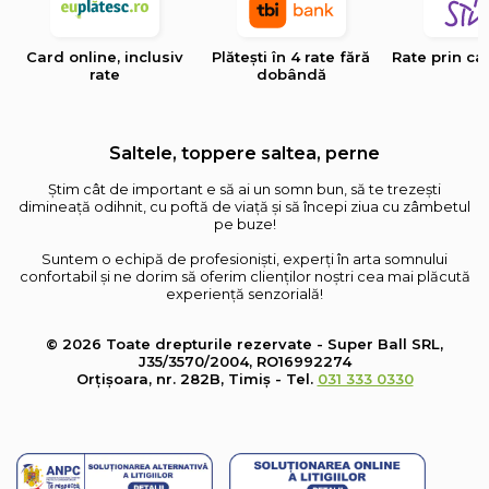
Card online, inclusiv
Plătești în 4 rate fără
Rate prin ca
rate
dobândă
Saltele, toppere saltea, perne
Știm cât de important e să ai un somn bun, să te trezești
dimineață odihnit, cu poftă de viață și să începi ziua cu zâmbetul
pe buze!
Suntem o echipă de profesioniști, experți în arta somnului
confortabil și ne dorim să oferim clienților noștri cea mai plăcută
experiență senzorială!
© 2026 Toate drepturile rezervate - Super Ball SRL,
J35/3570/2004, RO16992274
Orțișoara, nr. 282B, Timiș - Tel.
031 333 0330