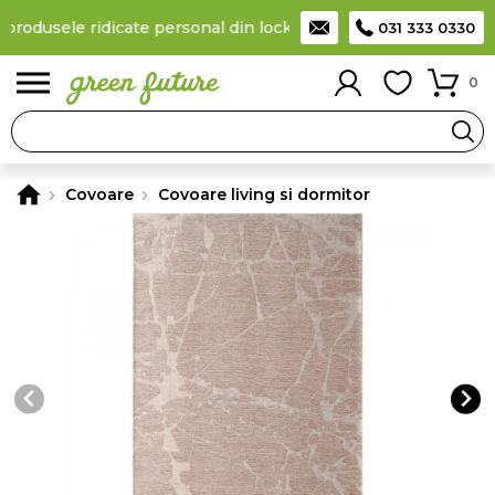
 produsele ridicate personal din locker
Taxă de livrare 11,99 Lei
031 333 0330
0
Covoare
Covoare living si dormitor