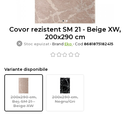
Covor rezistent SM 21 - Beige XW,
200x290 cm
Stoc epuizat
• Brand
Eko
• Cod
8681875182415
Variante disponibile
200x290 cm,
200x290 cm,
Bej, SM 21 -
Negru/Gri
Beige XW