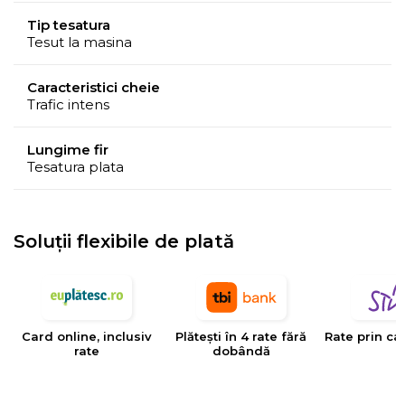
Tip tesatura
Tesut la masina
Caracteristici cheie
Trafic intens
Lungime fir
Tesatura plata
Soluții flexibile de plată
Card online, inclusiv
Plătești în 4 rate fără
Rate prin ca
rate
dobândă