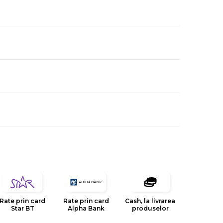
Rate prin card
Rate prin card
Cash, la livrarea
Star BT
Alpha Bank
produselor