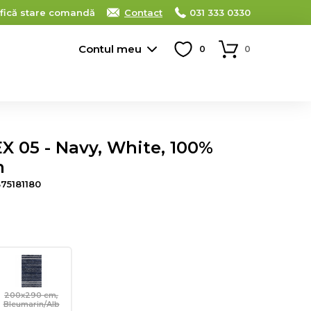
ifică stare comandă
Contact
031 333 0330
Contul meu
0
0
EX 05 - Navy, White, 100%
m
75181180
200x290 cm,
Bleumarin/Alb