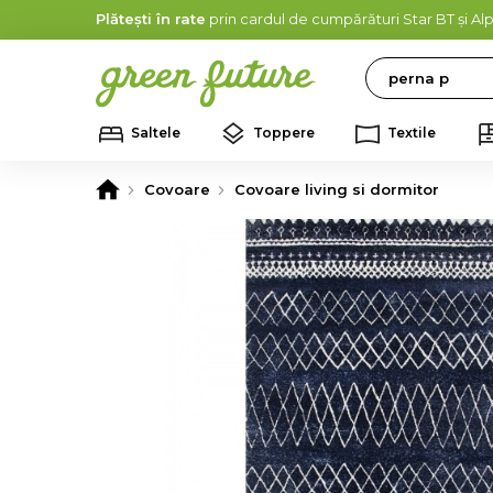
Plătești în rate
prin cardul de cumpărături Star BT și A
Search
Saltele
Toppere
Textile
Covoare
Covoare living si dormitor