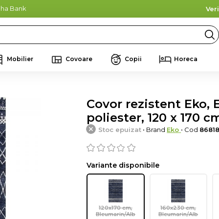
lpha Bank
Ver
Mobilier
Covoare
Copii
Horeca
Covor rezistent Eko, 
poliester, 120 x 170 c
Stoc epuizat
• Brand
Eko
• Cod
86818
Variante disponibile
120x170 cm,
160x230 cm,
Bleumarin/Alb
Bleumarin/Alb