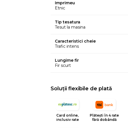
Imprimeu
Etnic
Tip tesatura
Tesut la masina
Caracteristici cheie
Trafic intens
Lungime fir
Fir scurt
Soluții flexibile de plată
Card online,
Plătești în 4 rate
inclusiv rate
fără dobândă