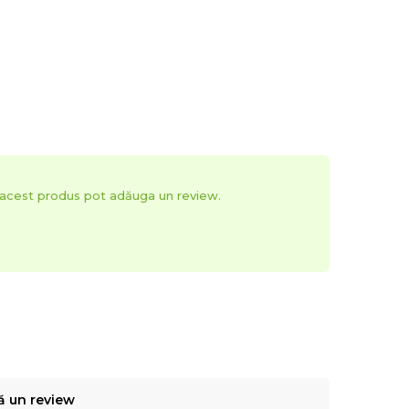
t acest produs pot adăuga un review.
ă un review