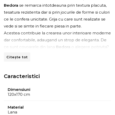
Bedora
se remarca intotdeauna prin textura placuta,
tesatura rezistenta dar si prin jocurile de forme si culori
ce le confera unicitate. Grija cu care sunt realizate se
vede si se simte in fiecare piesa in parte.
Acestea contribuie la crearea unor interioare moderne
dar confortabile, adaugand un strop de eleganta. De
ce sunt covoarele din lana
Bedora
o alegere potrivita?
Deoarece gama de produse este una extinsa, iar
Citește tot
designurile pline de creativitate si versatilitate cuceresc
imediat ochii privitorului.
Caracteristici
Avantajele covoarelor din lana Bedora:
Dimensiuni
- Sunt produse Eco-friendly;
120x170 cm
- Absorb umezeala atunci cand umiditatea dintr-o
incapere este ridicata;
Material
Lana
- Ofera confort atat pe timpul verii cat si al iernii;