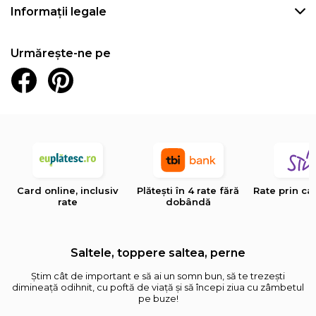
Informații legale
Urmărește-ne pe
Card online, inclusiv
Plătești în 4 rate fără
Rate prin ca
rate
dobândă
Saltele, toppere saltea, perne
Știm cât de important e să ai un somn bun, să te trezești
dimineață odihnit, cu poftă de viață și să începi ziua cu zâmbetul
pe buze!