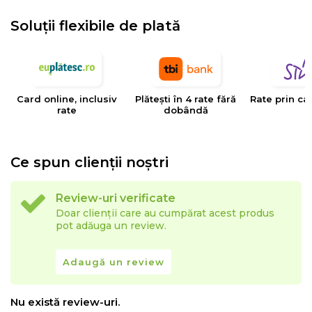
trebuie amplasate direct in lumina soarelui.
Soluții flexibile de plată
Despre brand:
Gasindu-si inspiratia in tot ce tine de frumos si creativ,
Bedora isi impune sa nu coboare standardele cand
Card online, inclusiv
Plătești în 4 rate fără
Rate prin ca
rate
dobândă
vine vorba despre eleganta unui camin. De aceea,
intreaga filosofie a brandului se invarte in jurul
descoperirii unui confort pe care oricine si-l permite,
Ce spun clienții noștri
realizand cu pasiune si dedicare articole pentru
locuinte sofisticate.
Review-uri verificate
Doar clienții care au cumpărat acest produs
Densitate
: 2700 gsm.
pot adăuga un review.
Inaltime
fir
: 1 cm.
Adaugă un review
Nu există review-uri.