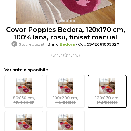
Covor Poppies Bedora, 120x170 cm,
100% lana, rosu, finisat manual
Stoc epuizat
• Brand
Bedora
• Cod
5942661009327
Variante disponibile
80x150 cm,
100x200 cm,
120x170 cm,
Multicolor
Multicolor
Multicolor