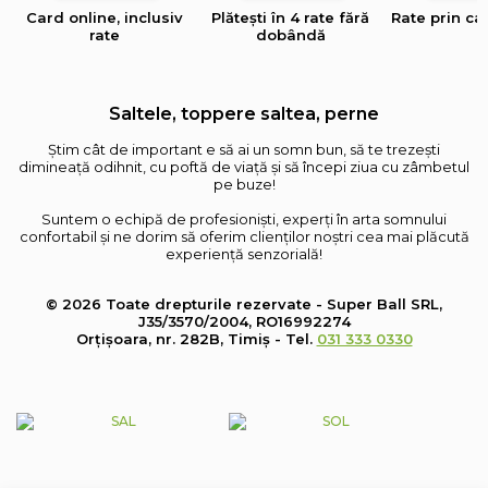
Card online, inclusiv
Plătești în 4 rate fără
Rate prin ca
rate
dobândă
Saltele, toppere saltea, perne
Știm cât de important e să ai un somn bun, să te trezești
dimineață odihnit, cu poftă de viață și să începi ziua cu zâmbetul
pe buze!
Suntem o echipă de profesioniști, experți în arta somnului
confortabil și ne dorim să oferim clienților noștri cea mai plăcută
experiență senzorială!
© 2026 Toate drepturile rezervate - Super Ball SRL,
J35/3570/2004, RO16992274
Orțișoara, nr. 282B, Timiș - Tel.
031 333 0330