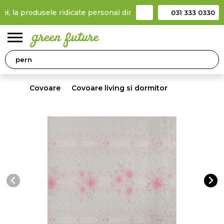
la produsele ridicate personal din locker
Taxă de livrare 11,99 
031 333 0330
0
Covoare
Covoare living si dormitor