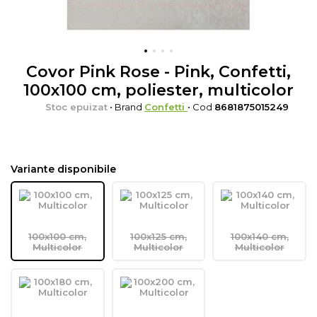
Covor Pink Rose - Pink, Confetti,
100x100 cm, poliester, multicolor
Stoc epuizat
• Brand
Confetti
• Cod
8681875015249
Variante disponibile
100x100 cm,
100x125 cm,
100x140 cm,
Multicolor
Multicolor
Multicolor