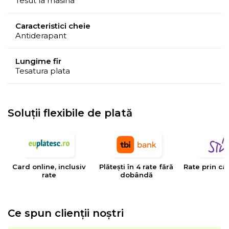
Tesut la masina
Caracteristici cheie
Antiderapant
Lungime fir
Tesatura plata
Soluții flexibile de plată
Card online, inclusiv
Plătești în 4 rate fără
Rate prin ca
rate
dobândă
Ce spun clienții noștri