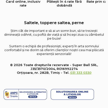
Card online, inclusiv
Plătești în 4 rate fără
Rate prin ca
rate
dobândă
Saltele, toppere saltea, perne
Știm cât de important e să ai un somn bun, să te trezești
dimineață odihnit, cu poftă de viață și să începi ziua cu zâmbetul
pe buze!
Suntem o echipă de profesioniști, experți în arta somnului
confortabil și ne dorim să oferim clienților noștri cea mai plăcută
experiență senzorială!
© 2026 Toate drepturile rezervate - Super Ball SRL,
J35/3570/2004, RO16992274
Orțișoara, nr. 282B, Timiș - Tel.
031 333 0330