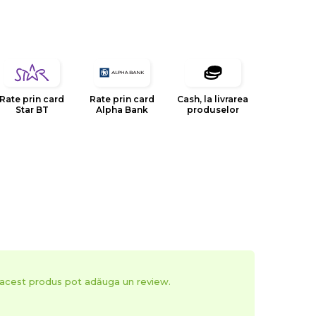
Rate prin card
Rate prin card
Cash, la livrarea
Star BT
Alpha Bank
produselor
t acest produs pot adăuga un review.