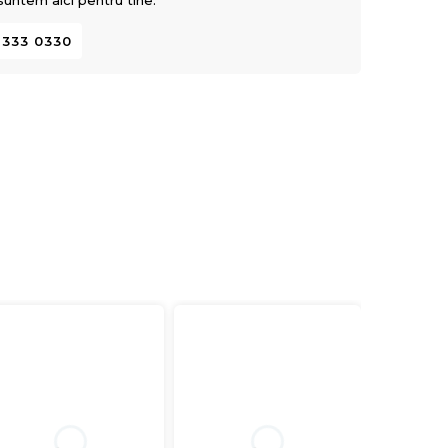
 suntem aici pentru tine.
 333 0330