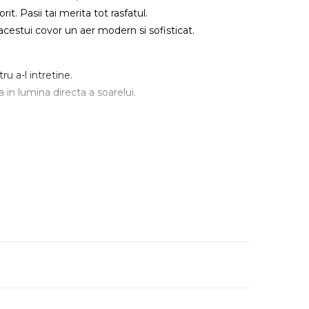
it. Pasii tai merita tot rasfatul.
 acestui covor un aer modern si sofisticat.
ru a-l intretine.
 in lumina directa a soarelui.