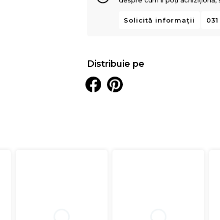
despre cum îl poți achiziționa,
Solicită informații
031
Distribuie pe