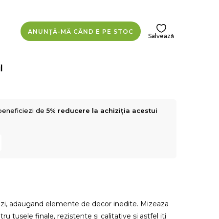
ANUNȚĂ-MĂ CÂND E PE STOC
Salvează
l
beneficiezi de
5% reducere la achiziția acestui
isezi, adaugand elemente de decor inedite. Mizeaza
usele finale, rezistente si calitative si astfel iti