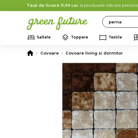
Taxă de livrare 11,99 Lei
, la produsele ridicate persona
Search
Saltele
Toppere
Textile
Covoare
Covoare living si dormitor