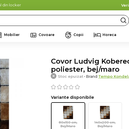
l din locker
Ver
Mobilier
Covoare
Copii
Horeca
Covor Ludvig Koberec
poliester, bej/maro
Stoc epuizat
• Brand
Tempo Kondel
Variante disponibile
80x150 cm,
140x200 cm,
Bej/Maro
Bej/Maro