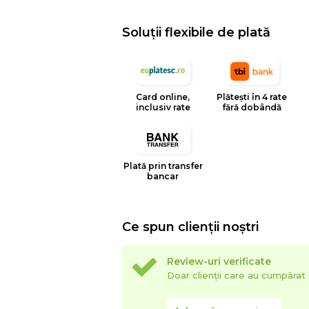
Soluții flexibile de plată
Card online,
Plătești în 4 rate
inclusiv rate
fără dobândă
Plată prin transfer
bancar
Ce spun clienții noștri
Review-uri verificate
Doar clienții care au cumpăra