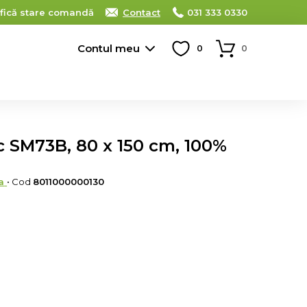
ifică stare comandă
Contact
031 333 0330
Contul meu
0
0
 SM73B, 80 x 150 cm, 100%
a
• Cod
8011000000130