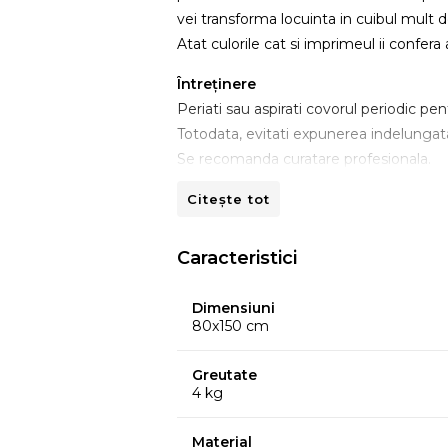
vei transforma locuinta in cuibul mult dor
Atat culorile cat si imprimeul ii confera
Întreţinere
Periati sau aspirati covorul periodic pent
Totodata, evitati expunerea indelungata
Se recomanda curatare profesionala.
Citește tot
Caracteristici
Dimensiuni
80x150 cm
Greutate
4 kg
Material