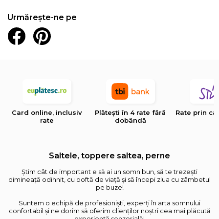
Urmărește-ne pe
Card online, inclusiv
Plătești în 4 rate fără
Rate prin ca
rate
dobândă
Saltele, toppere saltea, perne
Știm cât de important e să ai un somn bun, să te trezești
dimineață odihnit, cu poftă de viață și să începi ziua cu zâmbetul
pe buze!
Suntem o echipă de profesioniști, experți în arta somnului
confortabil și ne dorim să oferim clienților noștri cea mai plăcută
experiență senzorială!