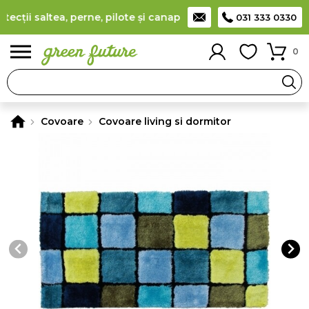
ții saltea, perne, pilote și canapele
(
detalii
)
Producător româ
031 333 0330
0
Covoare
Covoare living si dormitor