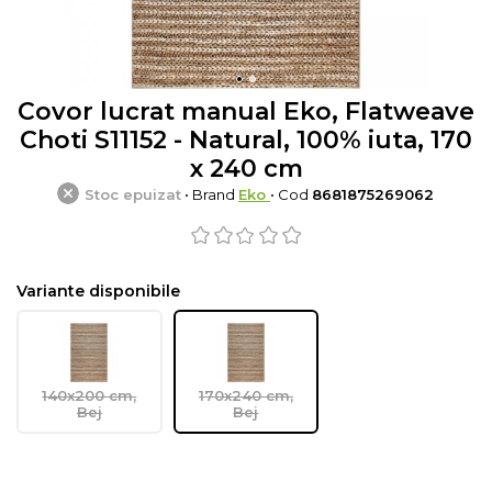
Covor lucrat manual Eko, Flatweave
Choti S11152 - Natural, 100% iuta, 170
x 240 cm
Stoc epuizat
• Brand
Eko
• Cod
8681875269062
Variante disponibile
140x200 cm,
170x240 cm,
Bej
Bej