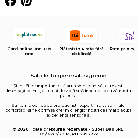
Card online, inclusiv
Plătești în 4 rate fără
Rate prin ca
rate
dobândă
Saltele, toppere saltea, perne
Știm cât de important e să ai un somn bun, să te trezești
dimineață odihnit, cu poftă de viață și să începi ziua cu zâmbetul
pe buze!
Suntem o echipă de profesioniști, experți în arta somnului
confortabil și ne dorim să oferim clienților noștri cea mai plăcută
experiență senzorială!
© 2026 Toate drepturile rezervate - Super Ball SRL,
J35/3570/2004, RO16992274