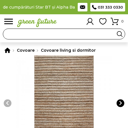
de cumpărături Star BT și Alpha Bank
Plătești în rate
prin car
031 333 0330
0
Covoare
Covoare living si dormitor