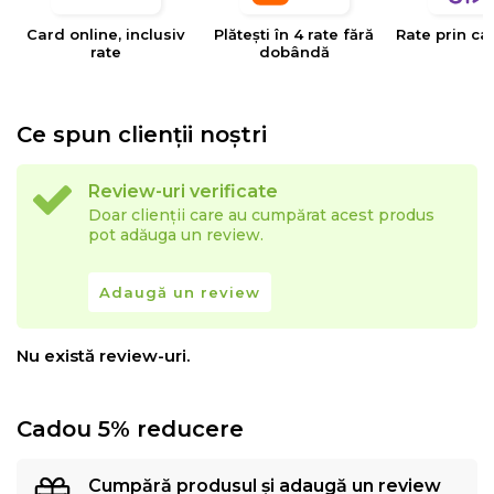
Card online, inclusiv
Plătești în 4 rate fără
Rate prin ca
rate
dobândă
Ce spun clienții noștri
Review-uri verificate
Doar clienții care au cumpărat acest produs
pot adăuga un review.
Adaugă un review
Nu există review-uri.
Cadou 5% reducere
Cumpără produsul și adaugă un review