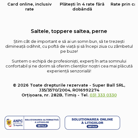
Card online, inclusiv
Plătești în 4 rate fără
Rate prin ca
rate
dobândă
Saltele, toppere saltea, perne
Știm cât de important e să ai un somn bun, să te trezești
dimineață odihnit, cu poftă de viață și să începi ziua cu zâmbetul
pe buze!
Suntem o echipă de profesioniști, experți în arta somnului
confortabil și ne dorim să oferim clienților noștri cea mai plăcută
experiență senzorială!
© 2026 Toate drepturile rezervate - Super Ball SRL,
J35/3570/2004, RO16992274
Orțișoara, nr. 282B, Timiș - Tel.
031 333 0330