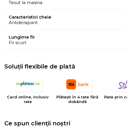
Tesut la masina
Caracteristici cheie
Antiderapant
Lungime fir
Fir scurt
Soluții flexibile de plată
Card online, inclusiv
Plătești în 4 rate fără
Rate prin ca
rate
dobândă
Ce spun clienții noștri