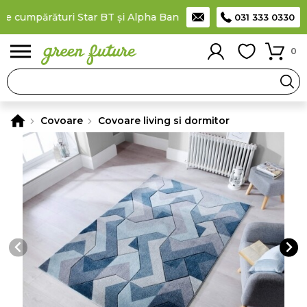
e cumpărături Star BT și Alpha Bank
Plătești în rate
prin cardu
031 333 0330
0
Covoare
Covoare living si dormitor