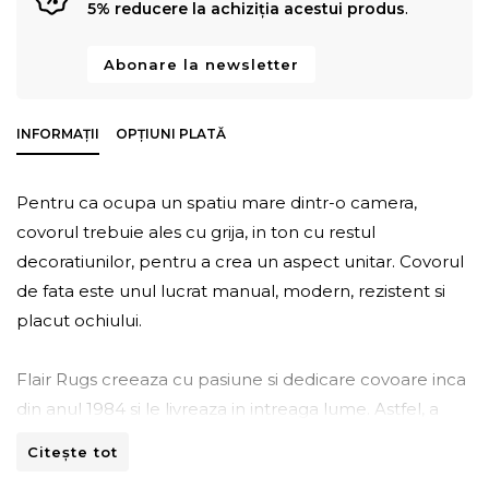
5% reducere la achiziția acestui produs
.
Abonare la newsletter
INFORMAȚII
OPȚIUNI PLATĂ
Pentru ca ocupa un spatiu mare dintr-o camera,
covorul trebuie ales cu grija, in ton cu restul
decoratiunilor, pentru a crea un aspect unitar. Covorul
de fata este unul lucrat manual, modern, rezistent si
placut ochiului.
Flair Rugs creeaza cu pasiune si dedicare covoare inca
din anul 1984 si le livreaza in intreaga lume. Astfel, a
devenit unul din principalii furnizori de covoare la nivel
Citește tot
mondial. Artizanii Flair Rugs imbina culorile, texturile si