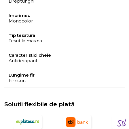
Dreptunghi
Mențiuni
Spate antiderapant din compozitie de latex. Este
Imprimeu
Monocolor
lavabil.
Tip tesatura
Tesut la masina
Caracteristici cheie
Antiderapant
Lungime fir
Fir scurt
Soluții flexibile de plată