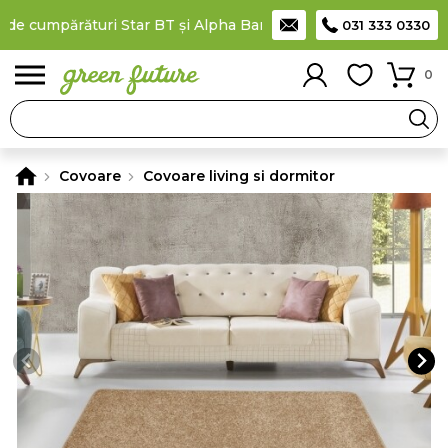
de cumpărături Star BT și Alpha Bank
Plătești în rate
prin card
031 333 0330
0
Covoare
Covoare living si dormitor