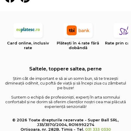
Card online, inclusiv
Plătești în 4 rate fără
Rate prin ca
rate
dobândă
Saltele, toppere saltea, perne
Știm cât de important e să ai un somn bun, să te trezești
dimineață odihnit, cu poftă de viață și să începi ziua cu zâmbetul
pe buze!
Suntem o echipă de profesioniști, experți în arta somnului
confortabil și ne dorim să oferim clienților noștri cea mai plăcută
experiență senzorială!
© 2026 Toate drepturile rezervate - Super Ball SRL,
J35/3570/2004, RO16992274
Orțișoara, nr. 282B, Timiș - Tel.
031 333 0330