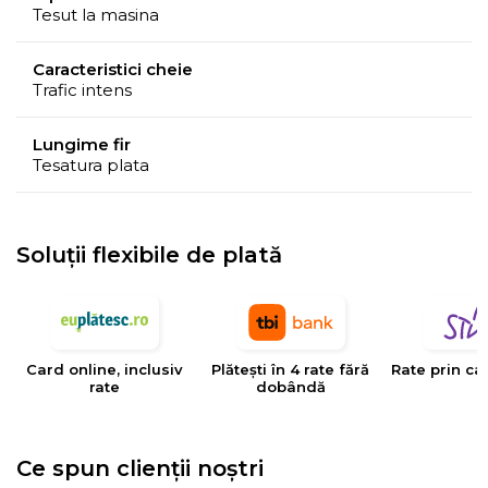
Tesut la masina
Caracteristici cheie
Trafic intens
Lungime fir
Tesatura plata
Soluții flexibile de plată
Card online, inclusiv
Plătești în 4 rate fără
Rate prin ca
rate
dobândă
Ce spun clienții noștri