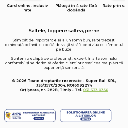
Card online, inclusiv
Plătești în 4 rate fără
Rate prin ca
rate
dobândă
Saltele, toppere saltea, perne
Știm cât de important e să ai un somn bun, să te trezești
dimineață odihnit, cu poftă de viață și să începi ziua cu zâmbetul
pe buze!
Suntem o echipă de profesioniști, experți în arta somnului
confortabil și ne dorim să oferim clienților noștri cea mai plăcută
experiență senzorială!
© 2026 Toate drepturile rezervate - Super Ball SRL,
J35/3570/2004, RO16992274
Orțișoara, nr. 282B, Timiș - Tel.
031 333 0330