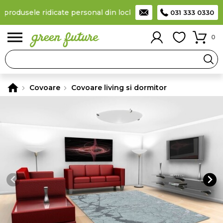
 produsele ridicate personal din locker
Taxă de livrare 11,99 Lei
031 333 0330
0
Covoare
Covoare living si dormitor