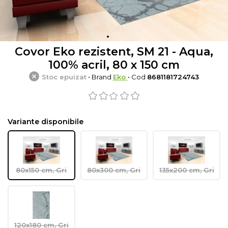
Covor Eko rezistent, SM 21 - Aqua,
100% acril, 80 x 150 cm
Stoc epuizat
• Brand
Eko
• Cod
8681181724743
Variante disponibile
80x150 cm, Gri
80x300 cm, Gri
135x200 cm, Gri
120x180 cm, Gri