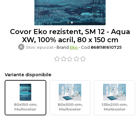
Covor Eko rezistent, SM 12 - Aqua
XW, 100% acril, 80 x 150 cm
Stoc epuizat
• Brand
Eko
• Cod
8681181610725
Variante disponibile
80x150 cm,
80x300 cm,
135x200 cm,
Multicolor
Multicolor
Multicolor