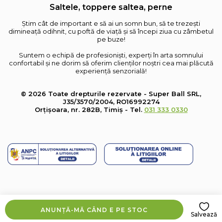
Saltele, toppere saltea, perne
Știm cât de important e să ai un somn bun, să te trezești
dimineață odihnit, cu poftă de viață și să începi ziua cu zâmbetul
pe buze!
Suntem o echipă de profesioniști, experți în arta somnului
confortabil și ne dorim să oferim clienților noștri cea mai plăcută
experiență senzorială!
© 2026 Toate drepturile rezervate - Super Ball SRL,
J35/3570/2004, RO16992274
Orțișoara, nr. 282B, Timiș - Tel.
031 333 0330
ANUNȚĂ-MĂ CÂND E PE STOC
Salvează