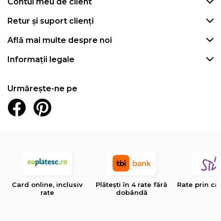
Contul meu de client
Retur și suport clienți
Află mai multe despre noi
Informații legale
Urmărește-ne pe
Card online, inclusiv
Plătești în 4 rate fără
Rate prin ca
rate
dobândă