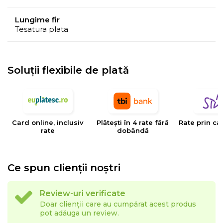
Lungime fir
Tesatura plata
Soluții flexibile de plată
Card online, inclusiv
Plătești în 4 rate fără
Rate prin ca
rate
dobândă
Ce spun clienții noștri
Review-uri verificate
Doar clienții care au cumpărat acest produs
pot adăuga un review.