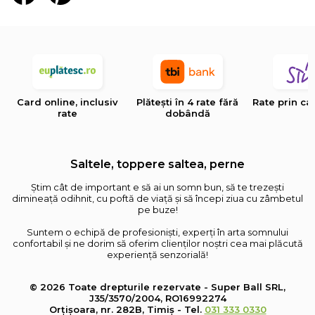
Card online, inclusiv
Plătești în 4 rate fără
Rate prin ca
rate
dobândă
Saltele, toppere saltea, perne
Știm cât de important e să ai un somn bun, să te trezești
dimineață odihnit, cu poftă de viață și să începi ziua cu zâmbetul
pe buze!
Suntem o echipă de profesioniști, experți în arta somnului
confortabil și ne dorim să oferim clienților noștri cea mai plăcută
experiență senzorială!
© 2026 Toate drepturile rezervate - Super Ball SRL,
J35/3570/2004, RO16992274
Orțișoara, nr. 282B, Timiș - Tel.
031 333 0330