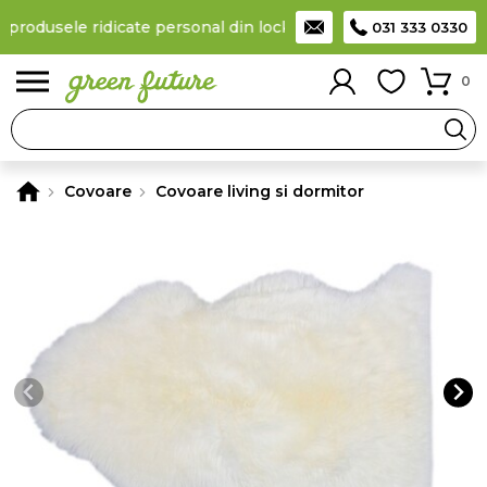
 produsele ridicate personal din locker
Taxă de livrare 11,99 Le
031 333 0330
0
Covoare
Covoare living si dormitor