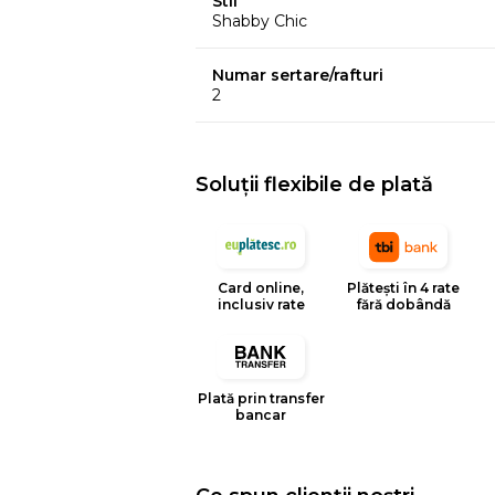
Stil
Shabby Chic
Numar sertare/rafturi
2
Soluții flexibile de plată
Card online,
Plătești în 4 rate
inclusiv rate
fără dobândă
Plată prin transfer
bancar