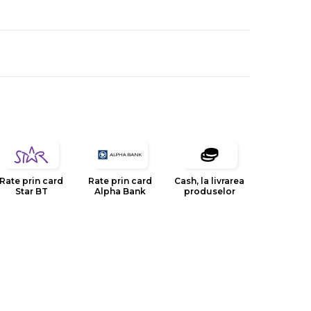
Rate prin card
Rate prin card
Cash, la livrarea
Star BT
Alpha Bank
produselor