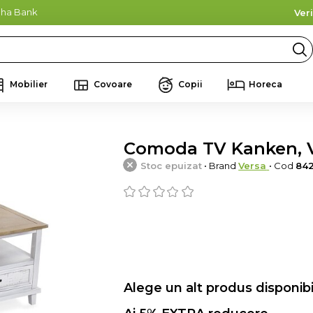
lpha Bank
Ver
Mobilier
Covoare
Copii
Horeca
Comoda TV Kanken, V
Stoc epuizat
• Brand
Versa
• Cod
84
Alege un alt produs disponibi