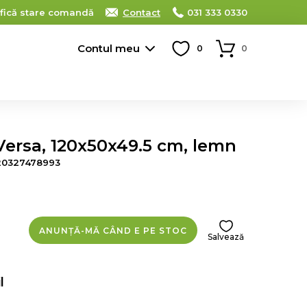
ifică stare comandă
Contact
031 333 0330
Contul meu
0
0
ersa, 120x50x49.5 cm, lemn
20327478993
ANUNȚĂ-MĂ CÂND E PE STOC
Salvează
l