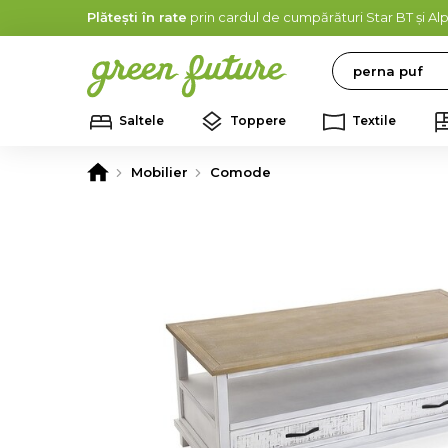
Plătești în rate
prin cardul de cumpărături Star BT și A
Search
Saltele
Toppere
Textile
Mobilier
Comode