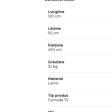
Lungime
120 cm
Lățime
50 cm
Înălțime
49.5 cm
Greutate
32 kg
Material
Lemn
Tip produs
Comoda TV