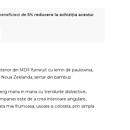
beneficiezi de
5% reducere la achiziția acestui
 interior din MDF furniruit cu lemn de paulownia,
din Noua Zeelanda, sertar din bambus
rg mana in mana cu trendurile distractive,
mpaniei este de a crea interioare singulare,
iata mai frumoasa, usoara si colorata, prin simpla