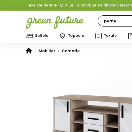
Taxă de livrare 11,99 Lei
, la produsele ridicate persona
Search
Saltele
Toppere
Textile
Mobilier
Comode