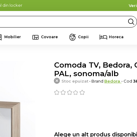
l din locker
Ver
Mobilier
Covoare
Copii
Horeca
Comoda TV, Bedora, Ci
PAL, sonoma/alb
Stoc epuizat
• Brand
Bedora
• Cod
3
Alege un alt produs disponibi