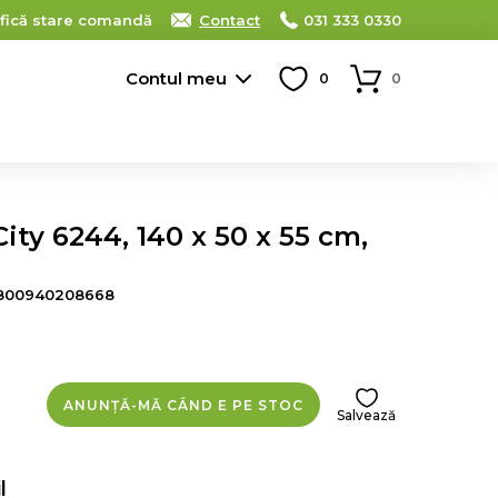
ifică stare comandă
Contact
031 333 0330
Contul meu
0
0
ty 6244, 140 x 50 x 55 cm,
800940208668
ANUNȚĂ-MĂ CÂND E PE STOC
Salvează
l