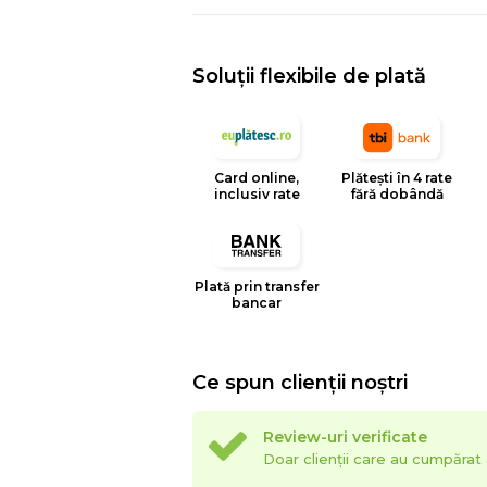
Soluții flexibile de plată
Card online,
Plătești în 4 rate
inclusiv rate
fără dobândă
Plată prin transfer
bancar
Ce spun clienții noștri
Review-uri verificate
Doar clienții care au cumpăra