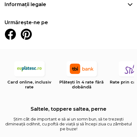
Informații legale
Urmărește-ne pe
Card online, inclusiv
Plătești în 4 rate fără
Rate prin ca
rate
dobândă
Saltele, toppere saltea, perne
Știm cât de important e să ai un somn bun, să te trezești
dimineață odihnit, cu poftă de viață și să începi ziua cu zâmbetul
pe buze!