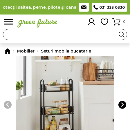
ecții saltea, perne, pilote și canapele
(
detalii
)
Producător ro
031 333 0330
0
Mobilier
Seturi mobila bucatarie