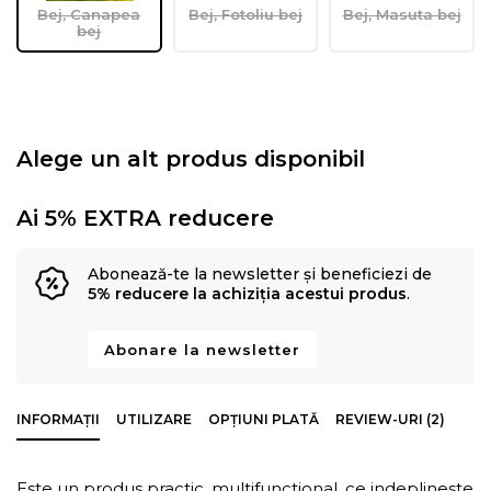
Bej, Canapea
Bej, Fotoliu bej
Bej, Masuta bej
bej
Alege un alt produs disponibil
Ai 5% EXTRA reducere
Abonează-te la newsletter și beneficiezi de
5% reducere la achiziția acestui produs
.
Abonare la newsletter
INFORMAȚII
UTILIZARE
OPȚIUNI PLATĂ
REVIEW-URI (2)
Este un produs practic, multifunctional, ce indeplineste