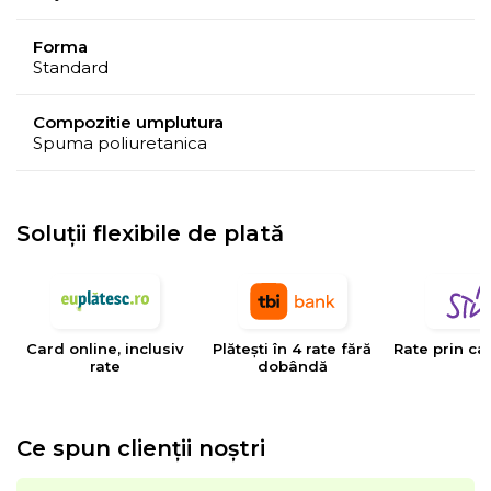
Designul este unul minimalist, insa dimensiunile sunt
Forma
Standard
cat se poate de generoase: 120x190x17 cm cand este
transformat in pat si 120x80x34 cm cand
Compozitie umplutura
este folosita drept canapea.
Spuma poliuretanica
Include 2 perne 50x70 cm.
Soluții flexibile de plată
Card online, inclusiv
Plătești în 4 rate fără
Rate prin ca
rate
dobândă
Ce spun clienții noștri