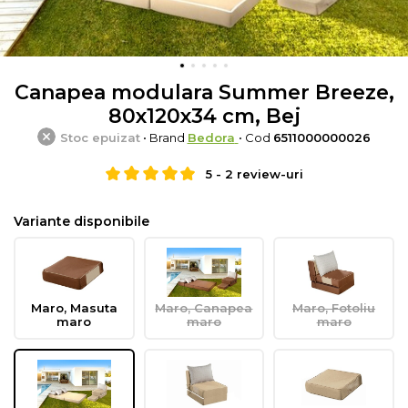
Canapea modulara Summer Breeze,
80x120x34 cm, Bej
Stoc epuizat
• Brand
Bedora
• Cod
6511000000026
5
-
2
review-uri
Variante disponibile
Maro, Masuta
Maro, Canapea
Maro, Fotoliu
maro
maro
maro