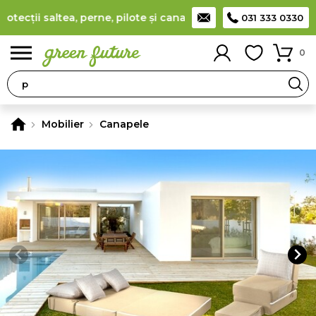
cții saltea, perne, pilote și canapele
(
detalii
)
Producător rom
031 333 0330
0
Mobilier
Canapele