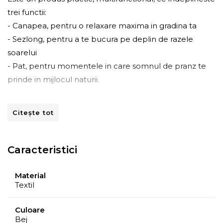
trei functii:
- Canapea, pentru o relaxare maxima in gradina ta
- Sezlong, pentru a te bucura pe deplin de razele
soarelui
- Pat, pentru momentele in care somnul de pranz te
prinde in mijlocul naturii.
Prevazuta cu buzunare laterale te ajuta sa gasesti locul
Citește tot
ideal pentru cartea ta preferata.
Husa canapelei este din material
sintetic hidrofobizat, tratat UV, rezistent la sfasiere.
Caracteristici
Curatarea se poate efectua cu usurinta deoarece husa
este prevazuta cu fermoar.
Material
Textil
Structura canapelei SUMMER este confectionat din
spuma poliuretanica ce formeaza o baza stabila si
Culoare
Bej
durabila.