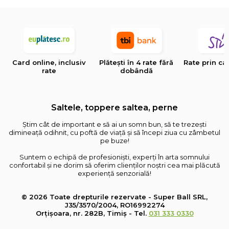
Card online, inclusiv
Plătești în 4 rate fără
Rate prin ca
rate
dobândă
Saltele, toppere saltea, perne
Știm cât de important e să ai un somn bun, să te trezești
dimineață odihnit, cu poftă de viață și să începi ziua cu zâmbetul
pe buze!
Suntem o echipă de profesioniști, experți în arta somnului
confortabil și ne dorim să oferim clienților noștri cea mai plăcută
experiență senzorială!
© 2026 Toate drepturile rezervate - Super Ball SRL,
J35/3570/2004, RO16992274
Orțișoara, nr. 282B, Timiș - Tel.
031 333 0330