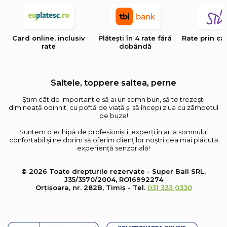
Card online, inclusiv
Plătești în 4 rate fără
Rate prin ca
rate
dobândă
Saltele, toppere saltea, perne
Știm cât de important e să ai un somn bun, să te trezești
dimineață odihnit, cu poftă de viață și să începi ziua cu zâmbetul
pe buze!
Suntem o echipă de profesioniști, experți în arta somnului
confortabil și ne dorim să oferim clienților noștri cea mai plăcută
experiență senzorială!
© 2026 Toate drepturile rezervate - Super Ball SRL,
J35/3570/2004, RO16992274
Orțișoara, nr. 282B, Timiș - Tel.
031 333 0330