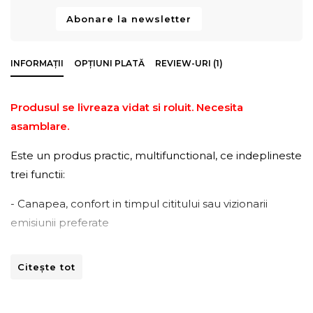
Abonare la newsletter
INFORMAȚII
OPȚIUNI PLATĂ
REVIEW-URI (1)
Produsul se livreaza vidat si roluit. Necesita
asamblare.
Este un produs practic, multifunctional, ce indeplineste
trei functii:
- Canapea, confort in timpul cititului sau vizionarii
emisiunii preferate
- Pat, pentru momentele in care somnul de pranz te ia
Citește tot
pe nepregatite
- Economie de spatiu – dimensiuni optime adaptate