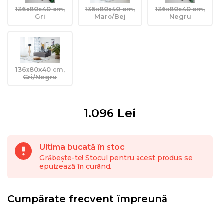
136x80x40 cm,
136x80x40 cm,
136x80x40 cm,
Gri
Maro/Bej
Negru
136x80x40 cm,
Gri/Negru
1.096
Lei
Ultima bucată în stoc
Grăbește-te! Stocul pentru acest produs se
epuizează în curând.
Cumpărate frecvent împreună