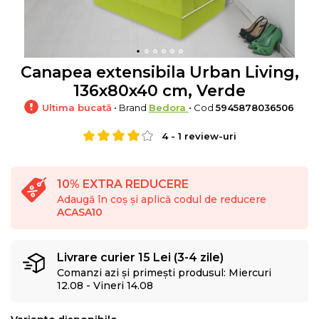
Canapea extensibila Urban Living,
136x80x40 cm, Verde
Ultima bucată
• Brand
Bedora
• Cod
5945878036506
4
-
1
review-uri
10% EXTRA REDUCERE
Adaugă în coș și aplică codul de reducere
ACASA10
Livrare curier 15 Lei (3-4 zile)
Comanzi azi și primești produsul: Miercuri
12.08 - Vineri 14.08