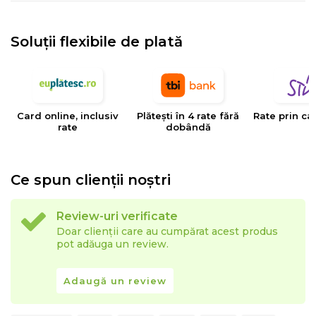
80x136x70 cm cand acesta este folosit ca si canapea
.
Soluții flexibile de plată
Se recomanda curatarea conform informatiilor de pe
eticheta atasata, evitati calcarea si uscarea cu fierul de
calcat.
Produsul se livreaza
vidat si roluit. Necesita
Card online, inclusiv
Plătești în 4 rate fără
Rate prin ca
asamblare.
rate
dobândă
Ce spun clienții noștri
Review-uri verificate
Doar clienții care au cumpărat acest produs
pot adăuga un review.
Adaugă un review