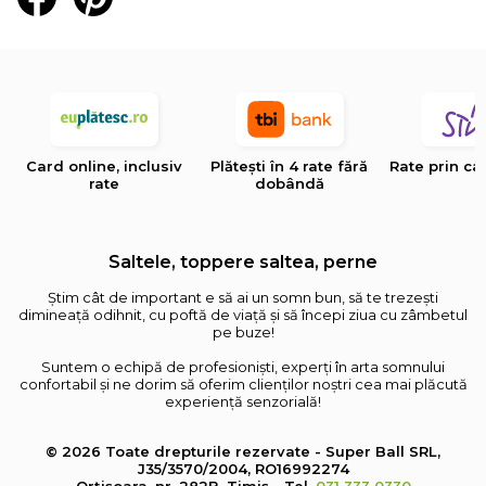
Card online, inclusiv
Plătești în 4 rate fără
Rate prin ca
rate
dobândă
Saltele, toppere saltea, perne
Știm cât de important e să ai un somn bun, să te trezești
dimineață odihnit, cu poftă de viață și să începi ziua cu zâmbetul
pe buze!
Suntem o echipă de profesioniști, experți în arta somnului
confortabil și ne dorim să oferim clienților noștri cea mai plăcută
experiență senzorială!
© 2026 Toate drepturile rezervate - Super Ball SRL,
J35/3570/2004, RO16992274