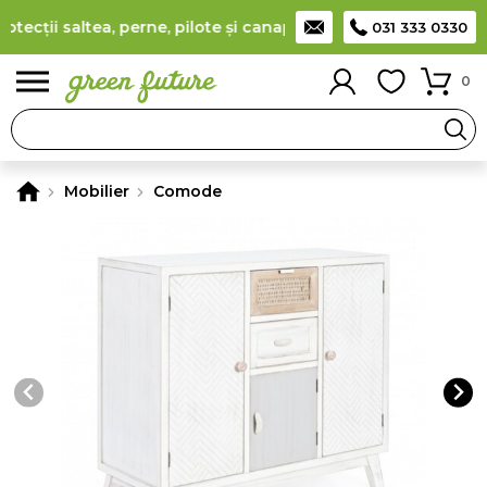
cții saltea, perne, pilote și canapele
(
detalii
)
Producător rom
031 333 0330
0
Mobilier
Comode