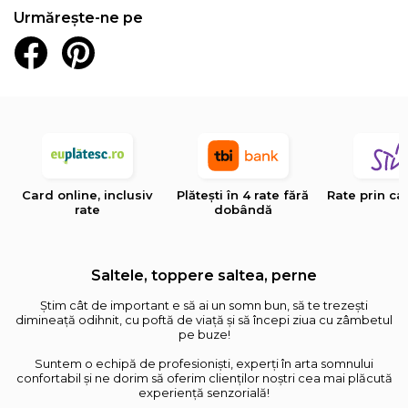
Urmărește-ne pe
Card online, inclusiv
Plătești în 4 rate fără
Rate prin ca
rate
dobândă
Saltele, toppere saltea, perne
Știm cât de important e să ai un somn bun, să te trezești
dimineață odihnit, cu poftă de viață și să începi ziua cu zâmbetul
pe buze!
Suntem o echipă de profesioniști, experți în arta somnului
confortabil și ne dorim să oferim clienților noștri cea mai plăcută
experiență senzorială!