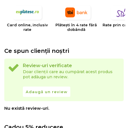
Card online, inclusiv
Plătești în 4 rate fără
Rate prin ca
rate
dobândă
Ce spun clienții noștri
Review-uri verificate
Doar clienții care au cumpărat acest produs
pot adăuga un review.
Adaugă un review
Nu există review-uri.
Cadou 5% reducere