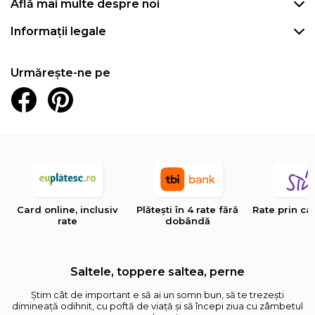
Află mai multe despre noi
Informații legale
Urmărește-ne pe
Card online, inclusiv
Plătești în 4 rate fără
Rate prin ca
rate
dobândă
Saltele, toppere saltea, perne
Știm cât de important e să ai un somn bun, să te trezești
dimineață odihnit, cu poftă de viață și să începi ziua cu zâmbetul