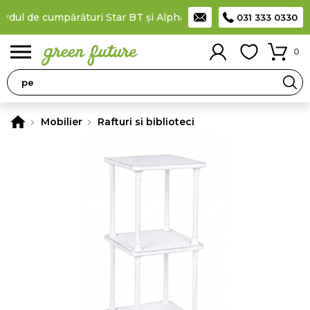
l de cumpărături Star BT și Alpha Bank
Plătești în rate
prin ca
031 333 0330
0
Mobilier
Rafturi si biblioteci