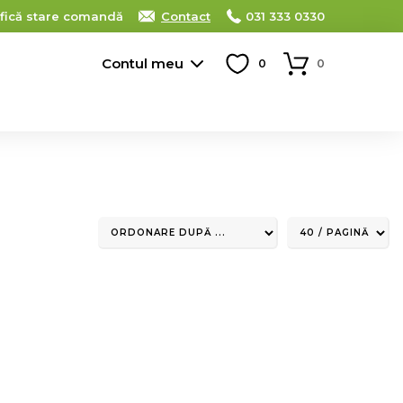
ifică stare comandă
Contact
031 333 0330
Contul meu
0
0