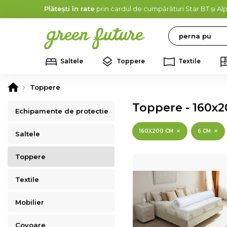
Plătești în rate
prin cardul de cumpărături Star BT și A
Search
Saltele
Toppere
Textile
Toppere
Toppere - 160x
Echipamente de protectie
160X200 CM
6 CM
Saltele
Toppere
Textile
Mobilier
Covoare