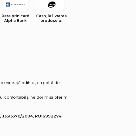
Rate prin card
Cash, la livrarea
Alpha Bank
produselor
i dimineață odihnit, cu poftă de
ui confortabil și ne dorim să oferim
L, J35/3570/2004, RO16992274