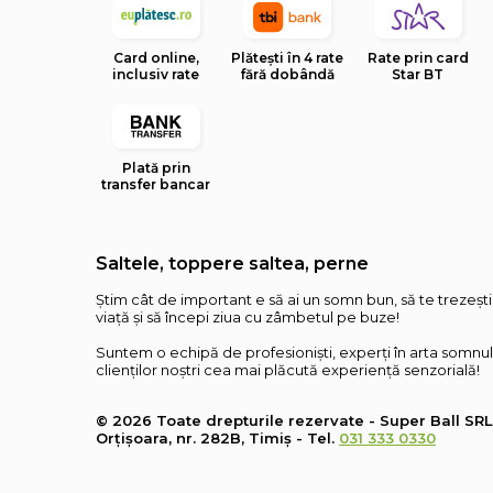
Card online,
Plătești în 4 rate
Rate prin card
inclusiv rate
fără dobândă
Star BT
Plată prin
transfer bancar
Saltele, toppere saltea, perne
Știm cât de important e să ai un somn bun, să te trezeșt
viață și să începi ziua cu zâmbetul pe buze!
Suntem o echipă de profesioniști, experți în arta somnul
clienților noștri cea mai plăcută experiență senzorială!
© 2026 Toate drepturile rezervate - Super Ball SR
Orțișoara, nr. 282B, Timiș - Tel.
031 333 0330