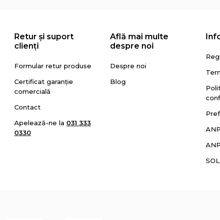
Retur și suport
Află mai multe
Inf
clienți
despre noi
Reg
Formular retur produse
Despre noi
Term
Certificat garanție
Blog
Poli
comercială
conf
Contact
Pref
Apelează-ne la
031 333
AN
0330
ANP
SOL