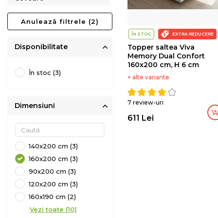
Copii
Anulează filtrele
(2)
ÎN STOC
EXTRA REDUCERE
Horeca
Disponibilitate
Topper saltea Viva
Memory Dual Confort
160x200 cm, H 6 cm
În stoc (3)
+ alte variante
7 review-uri
Dimensiuni
Adaugă în coș
Adaugă în coș
611 Lei
140x200 cm (3)
160x200 cm (3)
90x200 cm (3)
120x200 cm (3)
160x190 cm (2)
Vezi toate (10)