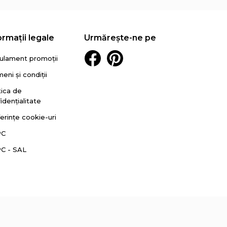
ormații legale
Urmărește-ne pe
ulament promoții
eni și condiții
tica de
idențialitate
erințe cookie-uri
PC
C - SAL