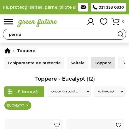
rotecții saltea, perne, pilote și canapele
(
detalii
)
Producător
031 333 0330
0
Toppere
Echipamente de protectie
Saltele
Toppere
Tex
Toppere - Eucalypt
(12)
Filtrează
EUCALYPT