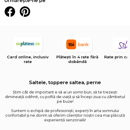
Urmărește-ne pe
Card online, inclusiv
Plătești în 4 rate fără
Rate prin ca
rate
dobândă
Saltele, toppere saltea, perne
Știm cât de important e să ai un somn bun, să te trezești
dimineață odihnit, cu poftă de viață și să începi ziua cu zâmbetul
pe buze!
Suntem o echipă de profesioniști, experți în arta somnului
confortabil și ne dorim să oferim clienților noștri cea mai plăcută
experiență senzorială!