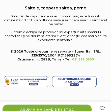
Saltele, toppere saltea, perne
Știm cât de important e să ai un somn bun, să te trezești
dimineață odihnit, cu poftă de viață și să începi ziua cu zâmbetul
pe buze!
Suntem o echipă de profesioniști, experți în arta somnului
confortabil și ne dorim să oferim clienților noștri cea mai plăcută
experiență senzorială!
© 2026 Toate drepturile rezervate - Super Ball SRL,
J35/3570/2004, RO16992274
Orțișoara, nr. 282B, Timiș - Tel.
031 333 0330
ANUNȚĂ-MĂ CÂND E PE STOC