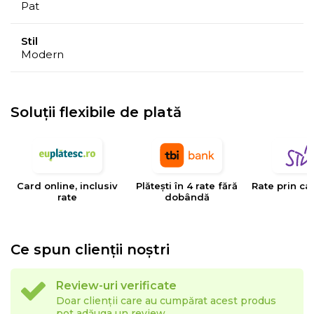
Pat
Stil
Modern
Soluții flexibile de plată
Card online, inclusiv
Plătești în 4 rate fără
Rate prin ca
rate
dobândă
Ce spun clienții noștri
Review-uri verificate
Doar clienții care au cumpărat acest produs
pot adăuga un review.