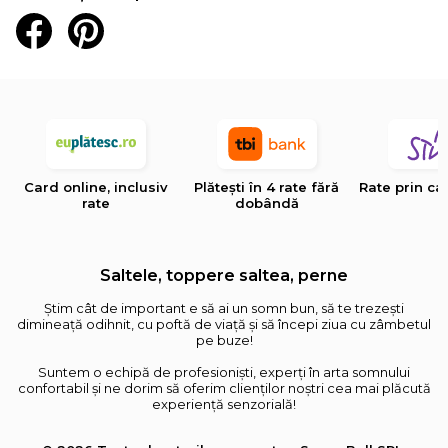
Card online, inclusiv
Plătești în 4 rate fără
Rate prin ca
rate
dobândă
Saltele, toppere saltea, perne
Știm cât de important e să ai un somn bun, să te trezești
dimineață odihnit, cu poftă de viață și să începi ziua cu zâmbetul
pe buze!
Suntem o echipă de profesioniști, experți în arta somnului
confortabil și ne dorim să oferim clienților noștri cea mai plăcută
experiență senzorială!