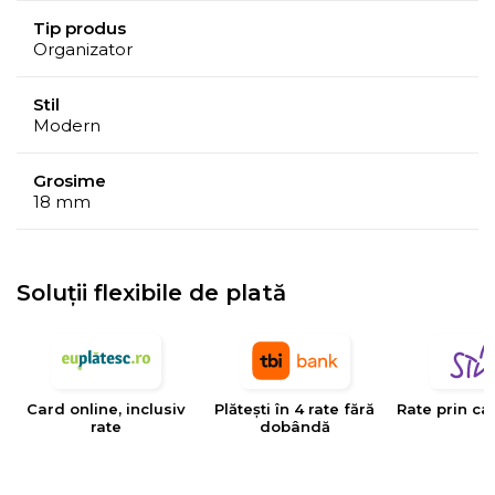
Tip produs
Organizator
Stil
Modern
Grosime
18 mm
Soluții flexibile de plată
Card online, inclusiv
Plătești în 4 rate fără
Rate prin ca
rate
dobândă