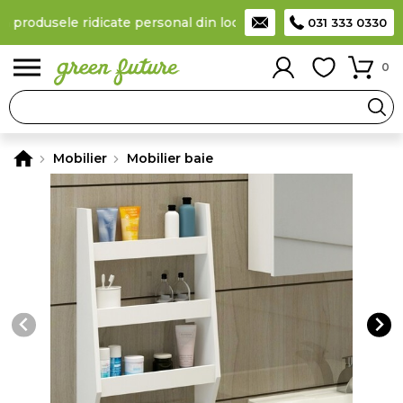
a produsele ridicate personal din locker
Taxă de livrare 11,99 L
031 333 0330
0
Mobilier
Mobilier baie