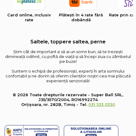
Card online, inclusiv
Plătești în 4 rate fără
Rate prin ca
rate
dobândă
Saltele, toppere saltea, perne
Știm cât de important e să ai un somn bun, să te trezești
dimineață odihnit, cu poftă de viață și să începi ziua cu zâmbetul
pe buze!
Suntem o echipă de profesioniști, experți în arta somnului
confortabil și ne dorim să oferim clienților noștri cea mai plăcută
experiență senzorială!
© 2026 Toate drepturile rezervate - Super Ball SRL,
J35/3570/2004, RO16992274
Orțișoara, nr. 282B, Timiș - Tel.
031 333 0330