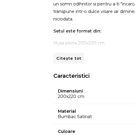
un somn odihnitor si pentru a-ti "incarca
transpune intr-o dulce visare iar diminea
niciodata.
Setul este format din:
Husa pilota 200x220 cm
Cearsaf de pat 240x260 cm
Citește tot
2 fete de perna 50x70 cm
Caracteristici
Densitate material:
200 TC
Dimensiuni
Sistemul de inchidere al pernelor este ti
200x220 cm
Instructiuni spalare:
Se spala la masina
usuca normal si este recomandata calc
Material
Bumbac Satinat
Culoare