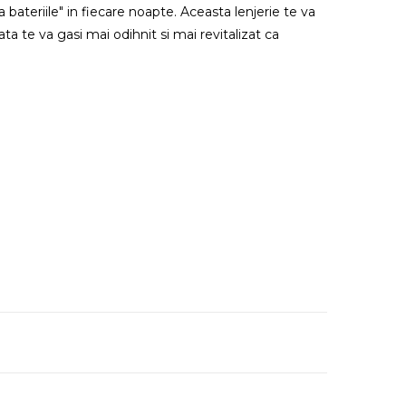
 bateriile" in fiecare noapte. Aceasta lenjerie te va
ta te va gasi mai odihnit si mai revitalizat ca
p plic, iar cel al cearsafului este cu capse.
 de spalat la 30 grade. Nu se foloseste inalbitor, se
area la temperatura medie.