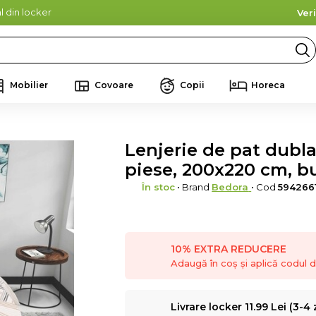
l din locker
Ver
Mobilier
Covoare
Copii
Horeca
Lenjerie de pat dubla
piese, 200x220 cm, b
În stoc
• Brand
Bedora
• Cod
594266
10% EXTRA REDUCERE
Adaugă în coș și aplică codul
Livrare locker 11.99 Lei (3-4 z