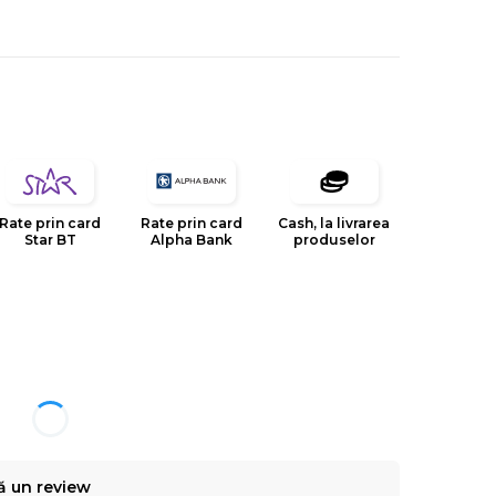
Rate prin card
Rate prin card
Cash, la livrarea
Star BT
Alpha Bank
produselor
ă un review