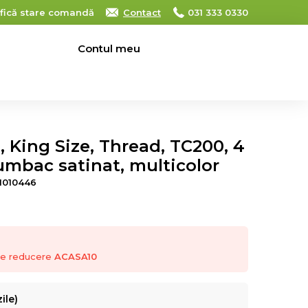
ifică stare comandă
Contact
031 333 0330
Contul meu
0
0
, King Size, Thread, TC200, 4
umbac satinat, multicolor
1010446
 de reducere
ACASA10
ile)