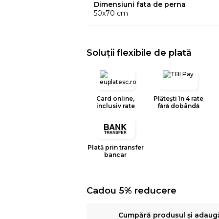
Dimensiuni fata de perna
50x70 cm
Soluții flexibile de plată
Card online,
Plătești în 4 rate
inclusiv rate
fără dobândă
Plată prin transfer
bancar
Cadou 5% reducere
Cumpără produsul și adaug