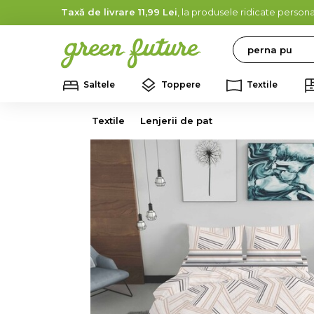
Taxă de livrare 11,99 Lei
, la produsele ridicate persona
Search
Saltele
Toppere
Textile
Textile
Lenjerii de pat