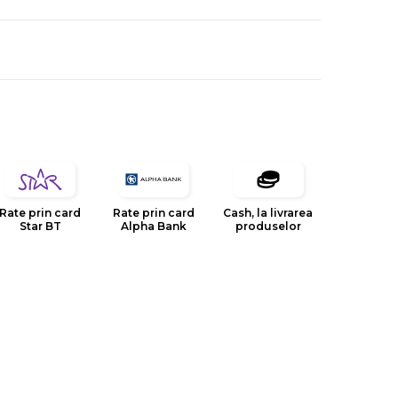
Rate prin card
Rate prin card
Cash, la livrarea
Star BT
Alpha Bank
produselor