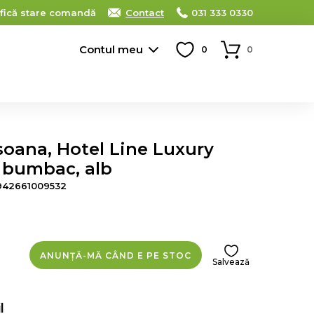
ifică stare comandă
Contact
031 333 0330
Contul meu
0
0
rsoana, Hotel Line Luxury
 bumbac, alb
942661009532
ANUNȚĂ-MĂ CÂND E PE STOC
Salvează
l