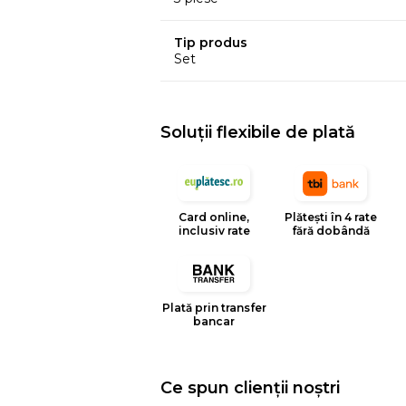
Tip produs
Set
Soluții flexibile de plată
Card online,
Plătești în 4 rate
inclusiv rate
fără dobândă
Plată prin transfer
bancar
Ce spun clienții noștri