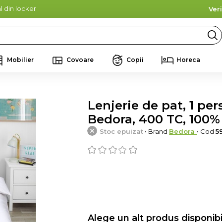
l din locker
Ver
Mobilier
Covoare
Copii
Horeca
Lenjerie de pat, 1 pe
Bedora, 400 TC, 100%
Stoc epuizat
• Brand
Bedora
• Cod
5
Alege un alt produs disponibi