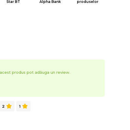
Star BT
Alpha Bank
produselor
t acest produs pot adăuga un review.
2
1