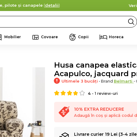
e, pilote și canapele
(
detalii
)
Ver
Mobilier
Covoare
Copii
Horeca
Husa canapea elastica
Acapulco, jacquard 
Ultimele 3 bucăți
• Brand
Belmarti
•
4
-
1
review-uri
10% EXTRA REDUCERE
Adaugă în coș și aplică codul
Livrare curier 19 Lei (3-4 zile