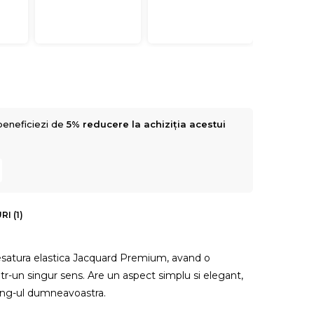
beneficiezi de
5% reducere la achiziția acestui
I (1)
esatura elastica Jacquard Premium, avand o
intr-un singur sens. Are un aspect simplu si elegant,
ving-ul dumneavoastra.