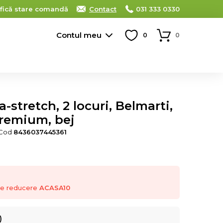
ifică stare comandă
Contact
031 333 0330
Contul meu
0
0
-stretch, 2 locuri, Belmarti,
premium, bej
 Cod
8436037445361
 de reducere
ACASA10
)