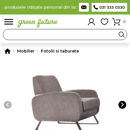
la produsele ridicate personal din locker
Taxă de livrare 11,99 L
031 333 0330
0
Mobilier
Fotolii si taburete