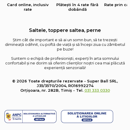
Card online, inclusiv
Plătești în 4 rate fără
Rate prin ca
rate
dobândă
Saltele, toppere saltea, perne
Știm cât de important e să ai un somn bun, să te trezești
dimineață odihnit, cu poftă de viață și să începi ziua cu zâmbetul
pe buze!
Suntem o echipă de profesioniști, experți în arta somnului
confortabil și ne dorim să oferim clienților noștri cea mai plăcută
experiență senzorială!
© 2026 Toate drepturile rezervate - Super Ball SRL,
J35/3570/2004, RO16992274
Orțișoara, nr. 282B, Timiș - Tel.
031 333 0330