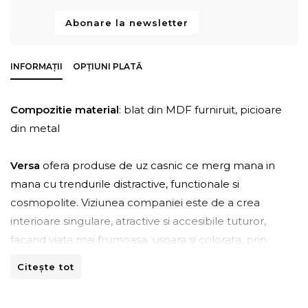
Abonare la newsletter
INFORMAȚII
OPȚIUNI PLATĂ
Compozitie material
: blat din MDF furniruit, picioare
din metal
Versa
ofera produse de uz casnic ce merg mana in
mana cu trendurile distractive, functionale si
cosmopolite. Viziunea companiei este de a crea
interioare singulare, atractive si accesibile tuturor,
facand viata mai frumoasa, usoara si colorata, prin
simpla adaugare a unor detalii esentiale.
Citește tot