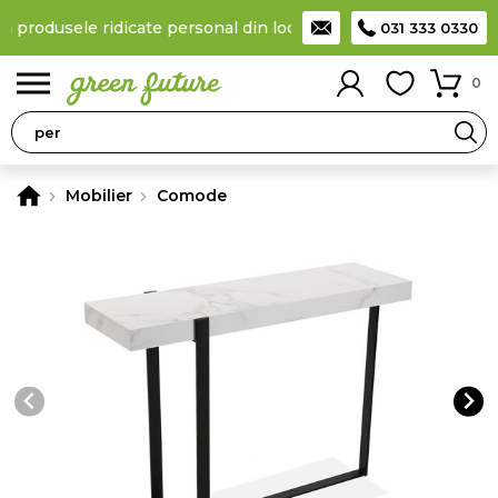
la produsele ridicate personal din locker
Taxă de livrare 11,99 L
031 333 0330
0
Mobilier
Comode