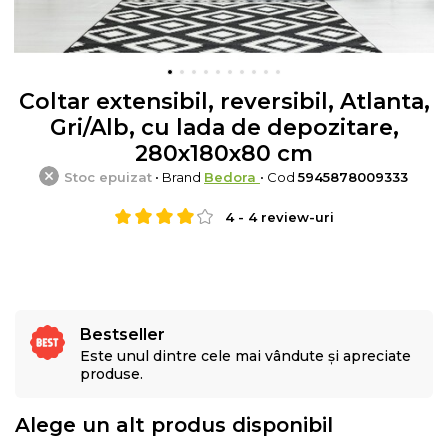
Coltar extensibil, reversibil, Atlanta,
Gri/Alb, cu lada de depozitare,
280x180x80 cm
Stoc epuizat
• Brand
Bedora
• Cod
5945878009333
4
-
4
review-uri
Bestseller
Este unul dintre cele mai vândute și apreciate
produse.
Alege un alt produs disponibil