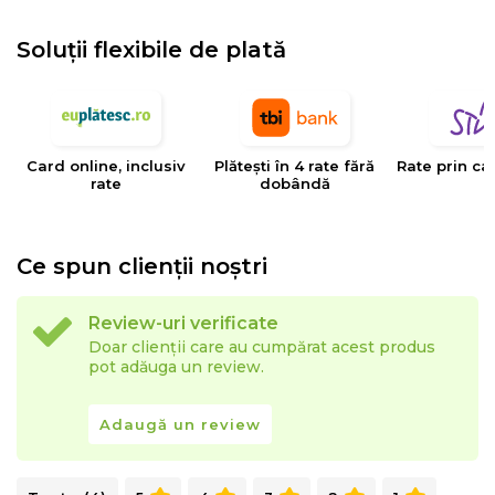
- material cadru: lemn + PAL
Soluții flexibile de plată
- material sezut: spuma poliuretanica + arcuri
sinusoidale
Coltarul este reversibil, se poate montat cu insula pe
partea dreapta sau pe partea stanga.
Card online, inclusiv
Plătești în 4 rate fără
Rate prin ca
rate
dobândă
Fabricat cu mandrie in Romania!
Ce spun clienții noștri
Review-uri verificate
Doar clienții care au cumpărat acest produs
pot adăuga un review.
Adaugă un review