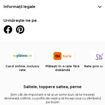
Informații legale
Urmărește-ne pe
Card online, inclusiv
Plătești în 4 rate fără
Rate prin ca
rate
dobândă
Saltele, toppere saltea, perne
Știm cât de important e să ai un somn bun, să te trezești
dimineață odihnit, cu poftă de viață și să începi ziua cu zâmbetul
pe buze!